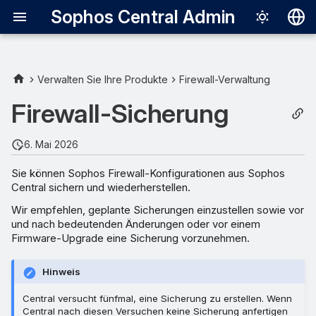
Sophos Central Admin
Deutsch
English
Verwalten Sie Ihre Produkte
Firewall-Verwaltung
Firewall-Sicherungen planen
Español
Firewall-Sicherung
Français
Eine Firewall automatisch
6. Mai 2026
zum Sicherungs-Zeitplan
Italiano
hinzufügen
Sie können Sophos Firewall-Konfigurationen aus Sophos
日本語
Central sichern und wiederherstellen.
Sicherungshäufigkeit
한국어
Wir empfehlen, geplante Sicherungen einzustellen sowie vor
und nach bedeutenden Änderungen oder vor einem
Português (Br
Hochverfügbarkeits-
Firmware-Upgrade eine Sicherung vorzunehmen.
Sicherungen
中文（繁體）
Hinweis
Firewall aus Ihrem
Central versucht fünfmal, eine Sicherung zu erstellen. Wenn
Sicherungszeitplan
Central nach diesen Versuchen keine Sicherung anfertigen