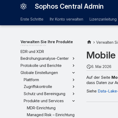
Sophos Central Admin
Dashboards
Erste Schritte
Ihr Konto verwalten
Lizenzanleitung
Richtlinien
Kontointegrität
Alerts
Verwalten Sie Ihre Produkte
Verwalten Si
Netzwerkkarte
Mobile
EDR und XDR
Bedrohungsanalyse-Center
Protokolle und Berichte
6. Mai 2026
Globale Einstellungen
Auf der Seite
Mo
Plattform
dass Daten zur A
Zugriffskontrolle
Siehe
Data-Lake
Schutz und Bereinigung
Produkte und Services
MDR-Einrichtung
Managed Risk – Einrichtung