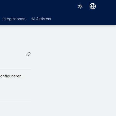
Deutsch
Integrationen
AI-Assistent
English
Español
Français
Italiano
日本語
한국어
nfigurieren,
Português (Brasil)
中文（繁體）