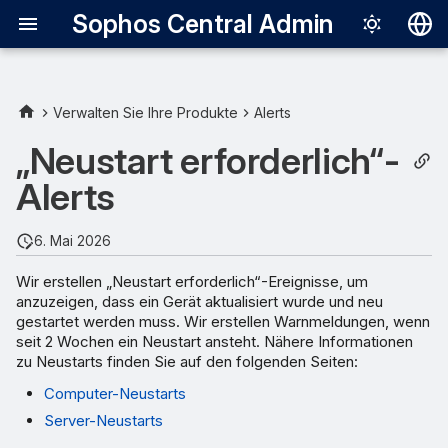
Sophos Central Admin
Deutsch
English
Verwalten Sie Ihre Produkte
Alerts
Español
„Neustart erforderlich“-
Français
Alerts
Italiano
6. Mai 2026
日本語
Wir erstellen „Neustart erforderlich“-Ereignisse, um
한국어
anzuzeigen, dass ein Gerät aktualisiert wurde und neu
gestartet werden muss. Wir erstellen Warnmeldungen, wenn
Português (Br
seit 2 Wochen ein Neustart ansteht. Nähere Informationen
中文（繁體）
zu Neustarts finden Sie auf den folgenden Seiten:
Computer-Neustarts
Server-Neustarts