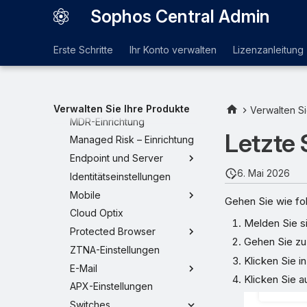
Protokolle und Berichte
Sophos Central Admin
Globale Einstellungen
Plattform
Erste Schritte
Ihr Konto verwalten
Lizenzanleitung
Zugriffskontrolle
Schutz und Bereinigung
Produkte und Services
Verwalten Sie Ihre Produkte
Verwalten Si
MDR-Einrichtung
Letzte 
Managed Risk – Einrichtung
Endpoint und Server
6. Mai 2026
Identitätseinstellungen
Mobile
Gehen Sie wie fol
Cloud Optix
Melden Sie s
Protected Browser
Gehen Sie z
ZTNA-Einstellungen
Klicken Sie i
E-Mail
Klicken Sie a
APX-Einstellungen
Switches