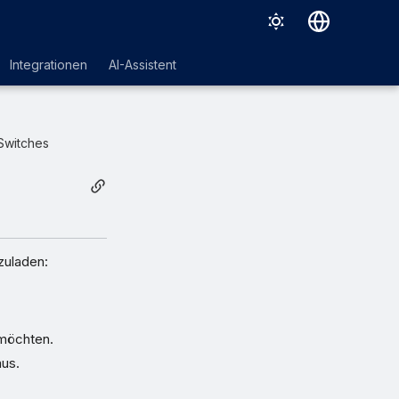
Deutsch
Integrationen
AI-Assistent
English
Español
Switches
Français
Italiano
日本語
한국어
zuladen:
Português (Brasil)
中文（繁體）
 möchten.
us.