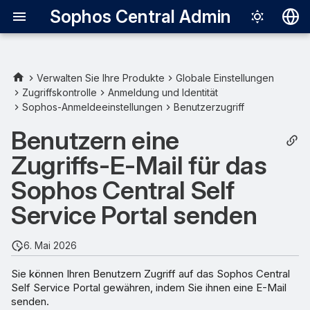
Sophos Central Admin
Deutsch
English
Verwalten Sie Ihre Produkte
Globale Einstellungen
Zugriffskontrolle
Anmeldung und Identität
Español
Sophos-Anmeldeeinstellungen
Benutzerzugriff
Français
Benutzern eine
Italiano
Zugriffs-E-Mail für das
日本語
Sophos Central Self
한국어
Service Portal senden
Português (Br
6. Mai 2026
中文（繁體）
Sie können Ihren Benutzern Zugriff auf das Sophos Central
Self Service Portal gewähren, indem Sie ihnen eine E-Mail
senden.