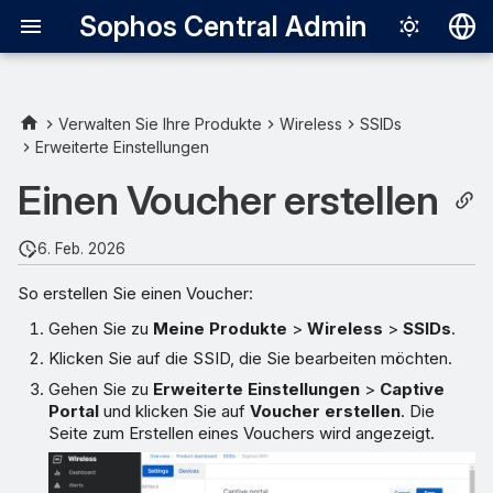
Sophos Central Admin
Deutsch
English
Verwalten Sie Ihre Produkte
Wireless
SSIDs
Erweiterte Einstellungen
Español
Einen Voucher erstellen
Français
Italiano
6. Feb. 2026
日本語
So erstellen Sie einen Voucher:
한국어
Gehen Sie zu
Meine Produkte
>
Wireless
>
SSIDs
.
Português (Br
Klicken Sie auf die SSID, die Sie bearbeiten möchten.
Gehen Sie zu
Erweiterte Einstellungen
>
Captive
中文（繁體）
Portal
und klicken Sie auf
Voucher erstellen
. Die
Seite zum Erstellen eines Vouchers wird angezeigt.