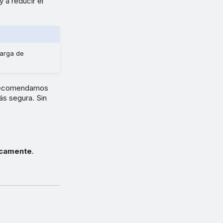
 a reducir el
carga de
 recomendamos
ás segura. Sin
icamente
.