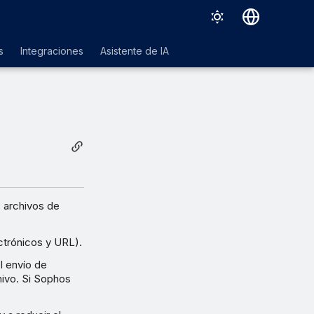
Deutsch
s
Integraciones
Asistente de IA
English
Español
Français
Italiano
日本語
한국어
s archivos de
Português (Brasil)
ctrónicos y URL).
中文（繁體）
l envío de
hivo. Si Sophos