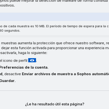
phos puede mejorar la detección de malware de forma continua y
positivos.
o de cada muestra es 10 MB. El período de tiempo de espera para la 
30 segundos.
 muestras aumenta la protección que ofrece nuestro software,
dejar esta función activada para proporcionar una experiencia m
activarla, haga lo siguiente:
el icono de perfil
.
Preferencias de la cuenta
.
ad
, desactive
Enviar archivos de muestra a Sophos automát
Guardar
.
¿Le ha resultado útil esta página?