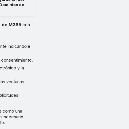
Dominios de
eo de M365
con
nte indicándole
 consentimiento.
ctrónico y la
 las ventanas
licitudes.
ge como una
 Es necesario
te.