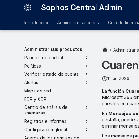
Sophos Central Admin
Introducción
Administrar su cuenta
Guía de licenci
Administrar sus productos
Administrar 
Paneles de control
Cuaren
Políticas
Verificar estado de cuenta
11 jun 2026
Alertas
La función
Cuar
Mapa de red
Microsoft 365 di
EDR y XDR
puestos en cuare
Centro de análisis de
amenazas
En
Mensajes en
pestaña, puede ve
Registros e informes
eliminar mensajes
Configuración global
Los mensajes pue
Acerca de los permisos de