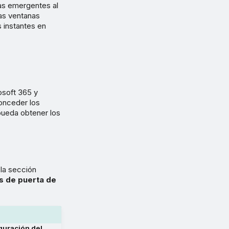
as emergentes al
tas ventanas
 instantes en
osoft 365 y
onceder los
pueda obtener los
 la sección
s de puerta de
guración del