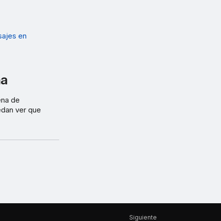
sajes en
na
ena de
edan ver que
Siguiente