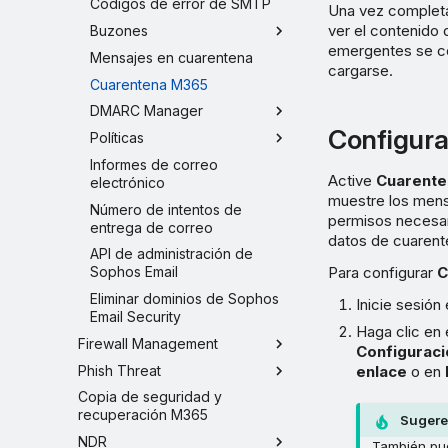
Códigos de error de SMTP
Una vez completa
ver el contenido d
Buzones
emergentes se co
Mensajes en cuarentena
cargarse.
Cuarentena M365
DMARC Manager
Configur
Políticas
Informes de correo
Active
Cuarent
electrónico
muestre los mens
Número de intentos de
permisos necesar
entrega de correo
datos de cuarent
API de administración de
Para configurar
C
Sophos Email
Eliminar dominios de Sophos
Inicie sesión
Email Security
Haga clic en 
Firewall Management
Configuraci
Phish Threat
enlace
o en
Copia de seguridad y
recuperación M365
Sugere
NDR
También pu