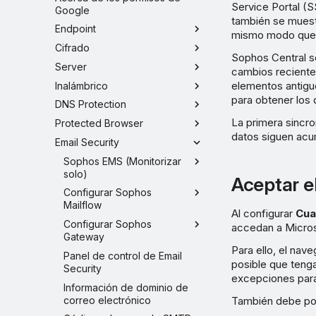
Service Portal (S
Google
también se muest
Endpoint
mismo modo que 
Cifrado
Sophos Central se
Server
cambios reciente
elementos antigu
Inalámbrico
para obtener los
DNS Protection
La primera sincro
Protected Browser
datos siguen acu
Email Security
Sophos EMS (Monitorizar
solo)
Aceptar e
Configurar Sophos
Mailflow
Al configurar
Cua
Configurar Sophos
accedan a Micros
Gateway
Para ello, el na
Panel de control de Email
posible que teng
Security
excepciones para
Información de dominio de
correo electrónico
También debe pode