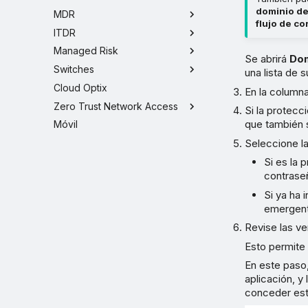
dominio de
MDR
flujo de c
ITDR
Managed Risk
Se abrirá
Dom
Switches
una lista de 
Cloud Optix
En la column
Zero Trust Network Access
Si la protec
que también s
Móvil
Seleccione l
Si es la 
contrase
Si ya ha 
emergent
Revise las v
Esto permite
En este paso
aplicación, y
conceder es