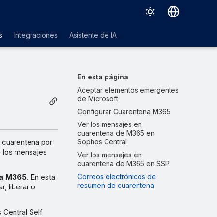
Deutsch
s
Integraciones
Asistente de IA
English
Español
En esta página
Français
Aceptar elementos emergentes
de Microsoft
Italiano
Configurar Cuarentena M365
日本語
Ver los mensajes en
cuarentena de M365 en
한국어
n cuarentena por
Sophos Central
e los mensajes
Ver los mensajes en
Português (Brasil)
cuarentena de M365 en SSP
中文（繁體）
na M365
. En esta
Correos electrónicos de
resumen de cuarentena
, liberar o
 Central Self