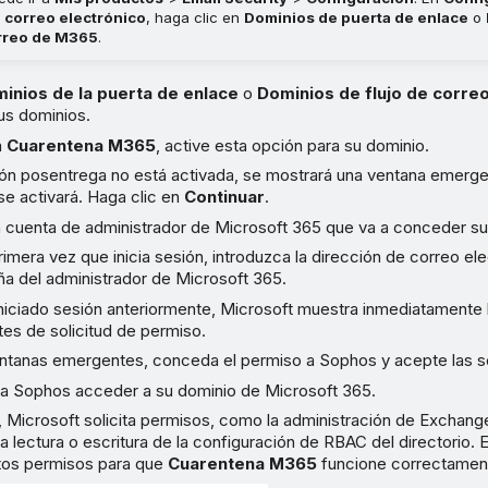
 correo electrónico
, haga clic en
Dominios de puerta de enlace
o
orreo de M365
.
inios de la puerta de enlace
o
Dominios de flujo de corr
sus dominios.
a
Cuarentena M365
, active esta opción para su dominio.
ción posentrega no está activada, se mostrará una ventana emerge
e activará. Haga clic en
Continuar
.
a cuenta de administrador de Microsoft 365 que va a conceder su
primera vez que inicia sesión, introduzca la dirección de correo ele
ña del administrador de Microsoft 365.
iniciado sesión anteriormente, Microsoft muestra inmediatamente
es de solicitud de permiso.
entanas emergentes, conceda el permiso a Sophos y acepte las so
 a Sophos acceder a su dominio de Microsoft 365.
, Microsoft solicita permisos, como la administración de Exchan
 la lectura o escritura de la configuración de RBAC del directorio.
tos permisos para que
Cuarentena M365
funcione correctamen