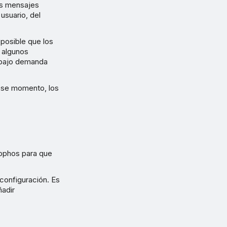
os mensajes
usuario, del
posible que los
 algunos
s bajo demanda
 ese momento, los
Sophos para que
configuración. Es
adir