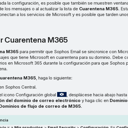
da la configuración, es posible que también se muestren ventan
e los mensajes o al actualizar la lista de
Cuarentena M365
. Es
nectan a los servicios de Microsoft y es posible que tarden unos
ar Cuarentena M365
ena M365
para permitir que Sophos Email se sincronice con Micr
ajes que tiene Microsoft en cuarentena para su dominio. Debe c
ios en Microsoft 365 durante la configuración para que Sophos 
ena.
uarentena M365
, haga lo siguiente:
 en Sophos Central.
el icono Configuración global
, desplácese hacia abajo hasta
ón del dominio de correo electrónico
y haga clic en
Dominio
Dominios de flujo de correo de M365
.
ncia
ede ir a
Mis productos
>
Email Security
>
Configuración
. En
Confi