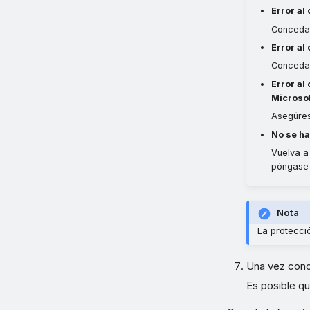
Error al
Conceda 
Error al
Conceda 
Error al
Microsof
Asegúres
No se ha
Vuelva a
póngase 
Nota
La protecci
Una vez conc
Es posible q