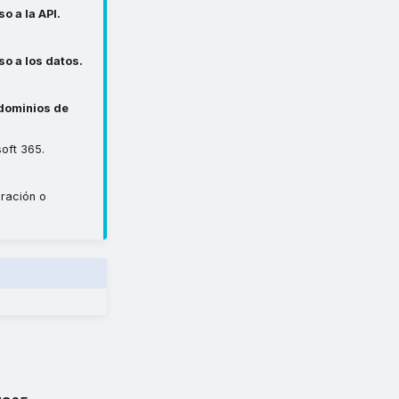
o a la API.
so a los datos.
 dominios de
oft 365.
uración o