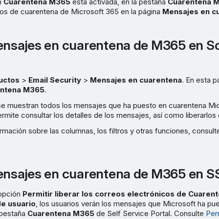
n
Cuarentena M365
está activada, en la pestaña
Cuarentena 
tos de cuarentena de Microsoft 365 en la página
Mensajes en c
ensajes en cuarentena de M365 en S
uctos
>
Email Security
>
Mensajes en cuarentena
. En esta p
ntena M365
.
se muestran todos los mensajes que ha puesto en cuarentena Mi
ermite consultar los detalles de los mensajes, así como liberarlos 
rmación sobre las columnas, los filtros y otras funciones, consul
ensajes en cuarentena de M365 en S
 opción
Permitir liberar los correos electrónicos de Cuare
de usuario
, los usuarios verán los mensajes que Microsoft ha pu
 pestaña
Cuarentena M365
de Self Service Portal. Consulte
Perm