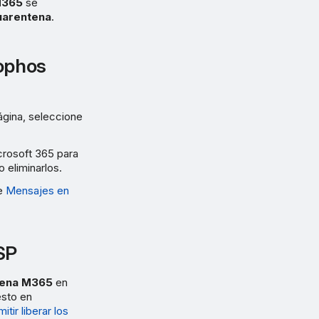
M365
se
uarentena
.
ophos
ágina, seleccione
crosoft 365 para
o eliminarlos.
te
Mensajes en
SP
ntena M365
en
esto en
itir liberar los