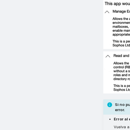
Si no p
error.
Error al
Vuelva a