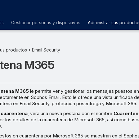
as
Gestionar personas y dispositivos
Administrar sus producto
sus productos
Email Security
tena M365
entena M365
le permite ver y gestionar los mensajes puestos e
rectamente en Sophos Email. Esto le ofrece una vista unificada d
ntena en Email Security, protección posentrega y Microsoft 365.
 cuarentena
, verá una nueva pestaña con el nombre
Cuarente
r los detalles de la cuarentena de Microsoft 365, así como buscar
.
stos en cuarentena por Microsoft 365 se muestran en el Sophos