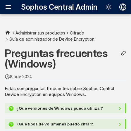
Sophos Central Admin
Deutsch
English
Administrar sus productos
Cifrado
Guía de administrador de Device Encryption
Español
Preguntas frecuentes
Français
(Windows)
Italiano
日本語
8 nov 2024
한국어
Estas son preguntas frecuentes sobre Sophos Central
Device Encryption en equipos Windows.
Português (Br
中文（繁體）
¿Qué versiones de Windows puedo utilizar?
¿Qué tipos de volúmenes puedo cifrar?