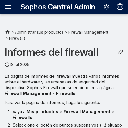
Sophos Central Admin
Deutsch
English
Administrar sus productos
Firewall Management
Firewalls
Español
Informes del firewall
Français
Italiano
18 jul 2025
日本語
La página de informes del firewall muestra varios informes
sobre el hardware y las amenazas de seguridad del
한국어
dispositivo Sophos Firewall que seleccione en la página
Português (Br
Firewall Management - Firewalls
.
Para ver la página de informes, haga lo siguiente:
中文（繁體）
Vaya a
Mis productos
>
Firewall Management
>
Firewalls
.
Seleccione el botón de puntos suspensivos (…) situado