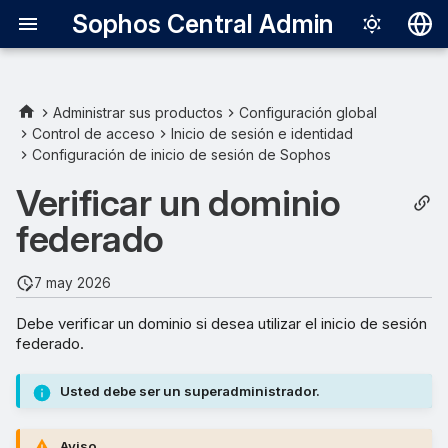
Sophos Central Admin
Deutsch
English
Administrar sus productos
Configuración global
Control de acceso
Inicio de sesión e identidad
Español
Configuración de inicio de sesión de Sophos
Français
Verificar un dominio
Italiano
federado
日本語
7 may 2026
한국어
Debe verificar un dominio si desea utilizar el inicio de sesión
Português (Br
federado.
中文（繁體）
Usted debe ser un superadministrador.
Aviso