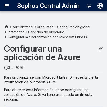
Sophos Central Admin
Deutsch
English
Administrar sus productos
Configuración global
Plataforma
Servicios de directorio
Crear una aplicación de
Español
Configurar la sincronización con Microsoft Entra ID
Azure
Français
Configurar una
Crear un secreto de cliente
Italiano
aplicación de Azure
日本語
Configure los permisos de la
aplicación
3 jul 2026
한국어
Para sincronizarse con Microsoft Entra ID, necesita cierta
Português (Br
Busque la información del
información de Microsoft Azure.
dominio de inquilino
中文（繁體）
Para obtener esta información, debe configurar una
aplicación de Azure. Si ya tiene una, puede omitir esta
sección.