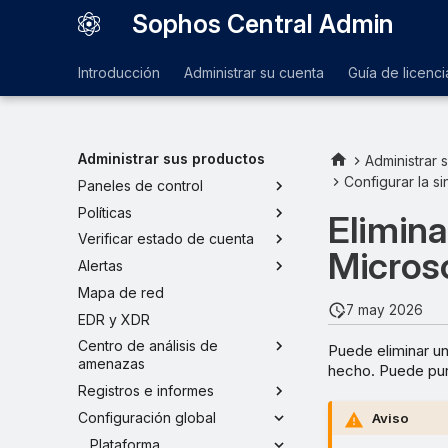
Sophos Central Admin
Introducción
Administrar su cuenta
Guía de licenci
Administrar sus productos
Administrar 
Configurar la s
Paneles de control
Políticas
Elimina
Verificar estado de cuenta
Microso
Alertas
Mapa de red
7 may 2026
EDR y XDR
Centro de análisis de
Puede eliminar un
amenazas
hecho. Puede purg
Registros e informes
Configuración global
Aviso
Plataforma