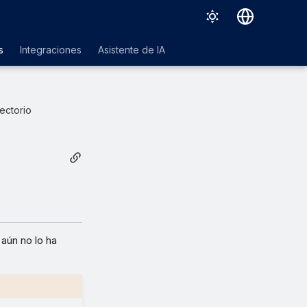
Deutsch
s
Integraciones
Asistente de IA
English
Español
rectorio
Français
Italiano
日本語
한국어
Português (Brasil)
 aún no lo ha
中文（繁體）