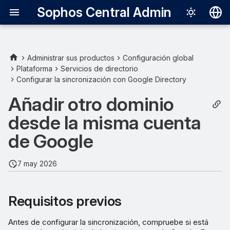
Sophos Central Admin
Deutsch
English
Administrar sus productos
Configuración global
Plataforma
Servicios de directorio
Requisitos previos
Español
Configurar la sincronización con Google Directory
Français
Añadir otro dominio a
Añadir otro dominio
Sophos Email
Italiano
desde la misma cuenta
日本語
de Google
한국어
7 may 2026
Português (Br
中文（繁體）
Requisitos previos
Antes de configurar la sincronización, compruebe si está