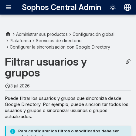
Sophos Central Admin
Deutsch
English
Administrar sus productos
Configuración global
Plataforma
Servicios de directorio
Todos los usuarios y grupos
Español
Configurar la sincronización con Google Directory
Français
Añadir usuarios por filtro de
Filtrar usuarios y
grupo
Italiano
grupos
日本語
Añadir usuarios por filtro de
usuario
3 jul 2026
한국어
Puede filtrar los usuarios y grupos que sincroniza desde
Português (Br
Google Directory. Por ejemplo, puede sincronizar todos los
中文（繁體）
usuarios y grupos o sincronizar usuarios o grupos
actualizados.
Para configurar los filtros o modificarlos debe ser