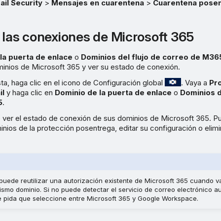
ail Security
>
Mensajes en cuarentena
>
Cuarentena pose
 las conexiones de Microsoft 365
la puerta de enlace
o
Dominios del flujo de correo de M36
minios de Microsoft 365 y ver su estado de conexión.
ista, haga clic en el icono de Configuración global
. Vaya a
Pr
il
y haga clic en
Dominio de la puerta de enlace
o
Dominios d
5
.
 ver el estado de conexión de sus dominios de Microsoft 365. P
ios de la protección posentrega, editar su configuración o elim
puede reutilizar una autorización existente de Microsoft 365 cuando v
ismo dominio. Si no puede detectar el servicio de correo electrónico 
le pida que seleccione entre Microsoft 365 y Google Workspace.