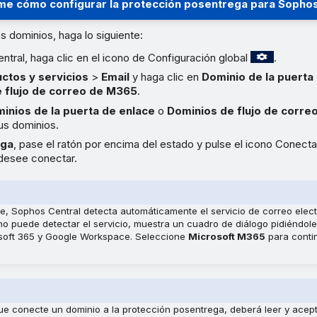
e cómo configurar la protección posentrega para Sophos
os dominios, haga lo siguiente:
tral, haga clic en el icono de Configuración global
.
ctos y servicios
>
Email
y haga clic en
Dominio de la puerta
 flujo de correo de M365
.
inios de la puerta de enlace
o
Dominios de flujo de corr
sus dominios.
ega
, pase el ratón por encima del estado y pulse el icono Conect
desee conectar.
, Sophos Central detecta automáticamente el servicio de correo elect
 no puede detectar el servicio, muestra un cuadro de diálogo pidiéndol
soft 365 y Google Workspace. Seleccione
Microsoft M365
para conti
e conecte un dominio a la protección posentrega, deberá leer y acept