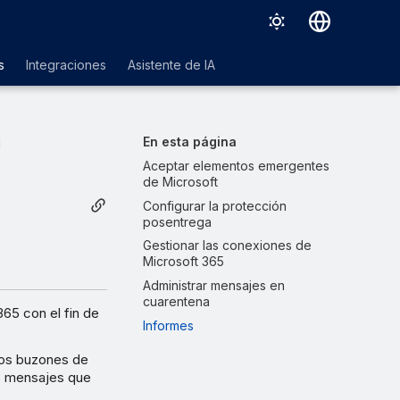
Deutsch
s
Integraciones
Asistente de IA
English
Español
En esta página
l
Français
Aceptar elementos emergentes
de Microsoft
Italiano
Configurar la protección
posentrega
日本語
Gestionar las conexiones de
한국어
Microsoft 365
Administrar mensajes en
Português (Brasil)
cuarentena
65 con el fin de
中文（繁體）
Informes
los buzones de
os mensajes que