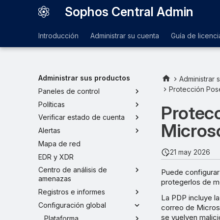
Sophos Central Admin
Introducción
Administrar su cuenta
Guía de licenci
Administrar sus productos
Administrar 
Protección Pos
Paneles de control
Políticas
Protec
Verificar estado de cuenta
Micros
Alertas
Mapa de red
21 may 2026
EDR y XDR
Centro de análisis de
Puede configurar
amenazas
protegerlos de m
Registros e informes
La PDP incluye l
Configuración global
correo de Microso
se vuelven malic
Plataforma