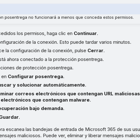
ón posentrega no funcionará a menos que conceda estos permisos.
edidos los permisos, haga clic en
Continuar
.
configuración de la conexión. Esto puede tardar varios minutos.
ce la configuración de la conexión, pulse
Cerrar
.
stá ahora conectado a la protección posentrega.
unciones de protección posentrega.
c en
Configurar posentrega
.
uscar y solucionar automáticamente
.
liminar correos electrónicos que contengan URL maliciosa
 electrónicos que contengan malware
.
ecuperación bajo demanda
.
Guardar
.
ra escanea las bandejas de entrada de Microsoft 365 de sus usu
nsajes maliciosos. Puede ver, eliminar y liberar mensajes malic