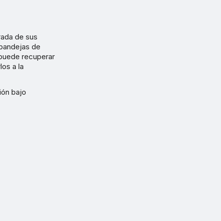
rada de sus
 bandejas de
 puede recuperar
os a la
ión bajo