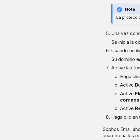
Nota
La protecci
Una vez conc
Se inicia la 
Cuando finali
Su dominio e
Active las f
Haga cli
Active
B
Active
E
correos
Active
R
Haga clic en
Sophos Email aho
cuarentena los me