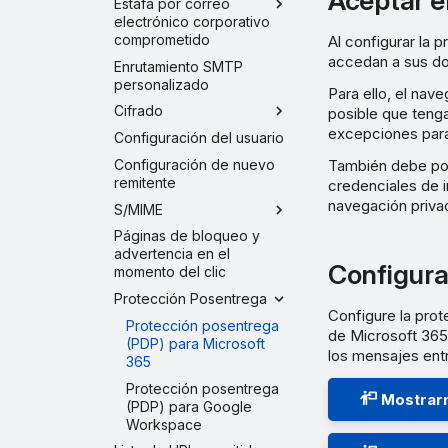
Aceptar e
Estafa por correo
electrónico corporativo
comprometido
Al configurar la 
accedan a sus do
Enrutamiento SMTP
personalizado
Para ello, el na
Cifrado
posible que teng
excepciones para
Configuración del usuario
Configuración de nuevo
También debe pod
remitente
credenciales de i
navegación priva
S/MIME
Páginas de bloqueo y
advertencia en el
Configura
momento del clic
Protección Posentrega
Configure la pro
Protección posentrega
de Microsoft 365
(PDP) para Microsoft
los mensajes ent
365
Protección posentrega
Mostrarm
(PDP) para Google
Workspace