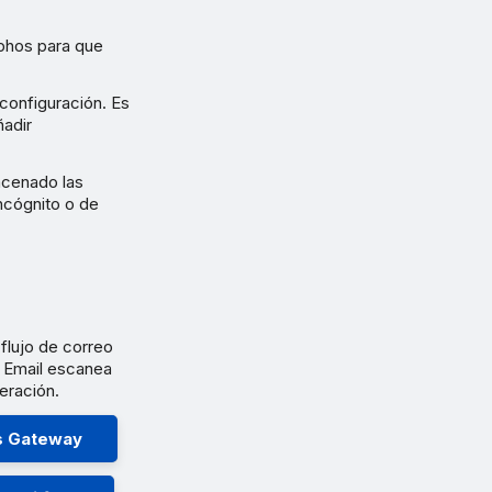
ophos para que
configuración. Es
adir
acenado las
incógnito o de
flujo de correo
 Email escanea
eración.
s Gateway