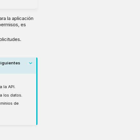
ra la aplicación
permisos, es
licitudes.
siguientes
 la API.
a los datos.
ominios de