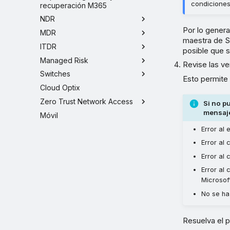
condiciones
recuperación M365
NDR
Por lo genera
MDR
maestra de So
ITDR
posible que 
Managed Risk
Revise las v
Switches
Esto permite
Cloud Optix
Zero Trust Network Access
Si no p
mensaje
Móvil
Error al 
Error al
Error al
Error al 
Microsof
No se ha
Resuelva el 