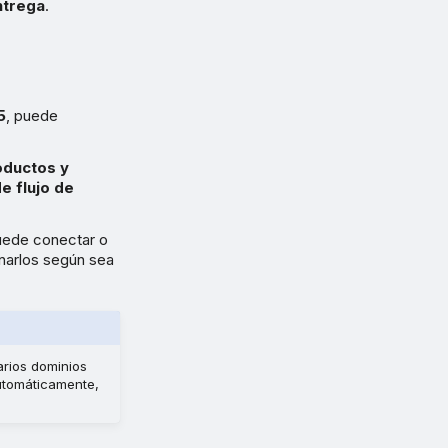
ntrega
.
5
, puede
oductos y
e flujo de
uede conectar o
inarlos según sea
arios dominios
automáticamente,