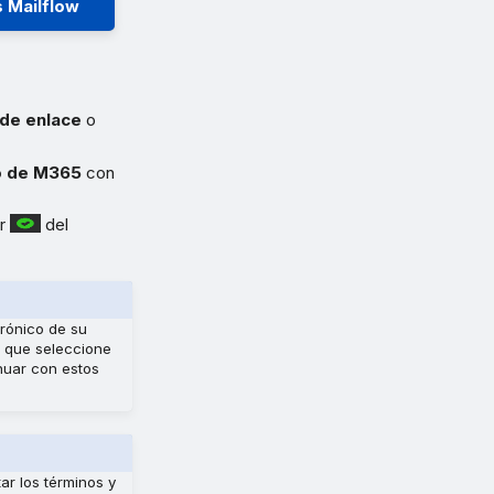
 Mailflow
 de enlace
o
eo de M365
con
ar
del
rónico de su
e que seleccione
nuar con estos
ar los términos y