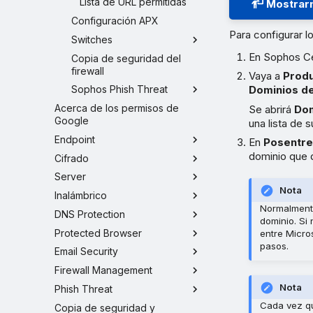
Lista de URL permitidas
Mostrarm
Configuración APX
Para configurar l
Switches
En Sophos Cen
Copia de seguridad del
firewall
Vaya a
Produ
Dominios de
Sophos Phish Threat
Acerca de los permisos de
Se abrirá
Dom
Google
una lista de 
Endpoint
En
Posentr
dominio que 
Cifrado
Server
Nota
Inalámbrico
Normalmente
DNS Protection
dominio. Si
Protected Browser
entre Micro
pasos.
Email Security
Firewall Management
Nota
Phish Threat
Cada vez qu
Copia de seguridad y