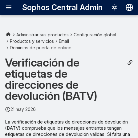
Sophos Central Admin
Deutsch
English
Administrar sus productos
Configuración global
Productos y servicios
Email
Español
Dominios de puerta de enlace
Français
Verificación de
Italiano
etiquetas de
日本語
direcciones de
한국어
devolución (BATV)
Português (Br
21 may 2026
中文（繁體）
La verificación de etiquetas de direcciones de devolución
(BATV) comprueba que los mensajes entrantes tengan
etiquetas de direcciones de devolución válidas. Si falta una