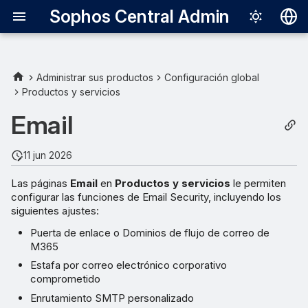
Sophos Central Admin
Deutsch
English
Administrar sus productos
Configuración global
Productos y servicios
Español
Email
Français
Italiano
11 jun 2026
日本語
Las páginas
Email
en
Productos y servicios
le permiten
configurar las funciones de Email Security, incluyendo los
한국어
siguientes ajustes:
Português (Br
Puerta de enlace o Dominios de flujo de correo de
M365
中文（繁體）
Estafa por correo electrónico corporativo
comprometido
Enrutamiento SMTP personalizado