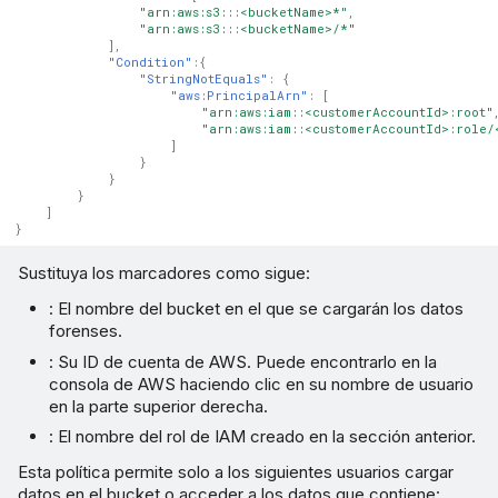
"arn:aws:s3:::<bucketName>*"
,
"arn:aws:s3:::<bucketName>/*"
],
"Condition"
:{
"StringNotEquals"
:
{
"aws:PrincipalArn"
:
[
"arn:aws:iam::<customerAccountId>:root"
"arn:aws:iam::<customerAccountId>:role/
]
}
}
}
]
}
Sustituya los marcadores como sigue:
: El nombre del bucket en el que se cargarán los datos
forenses.
: Su ID de cuenta de AWS. Puede encontrarlo en la
consola de AWS haciendo clic en su nombre de usuario
en la parte superior derecha.
: El nombre del rol de IAM creado en la sección anterior.
Esta política permite solo a los siguientes usuarios cargar
datos en el bucket o acceder a los datos que contiene: