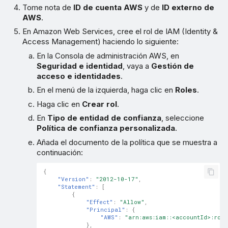
Tome nota de
ID de cuenta AWS
y de
ID externo de
AWS
.
En Amazon Web Services, cree el rol de IAM (Identity &
Access Management) haciendo lo siguiente:
En la Consola de administración AWS, en
Seguridad e identidad
, vaya a
Gestión de
acceso e identidades
.
En el menú de la izquierda, haga clic en
Roles
.
Haga clic en
Crear rol
.
En
Tipo de entidad de confianza
, seleccione
Política de confianza personalizada
.
Añada el documento de la política que se muestra a
continuación:
{
"Version"
:
"2012-10-17"
,
"Statement"
:
[
{
"Effect"
:
"Allow"
,
"Principal"
:
{
"AWS"
:
"arn:aws:iam::<accountId>:root
},