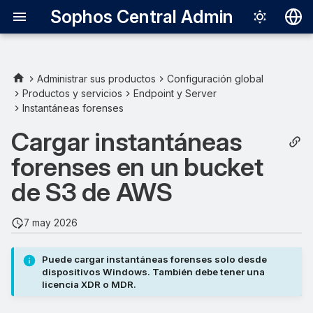
Sophos Central Admin
Deutsch
English
Administrar sus productos
Configuración global
Productos y servicios
Endpoint y Server
Crear una política gestionada
Español
Instantáneas forenses
Français
Añadir la cuenta de AWS a
Cargar instantáneas
Sophos Central
Italiano
forenses en un bucket
日本語
Cree una política con
de S3 de AWS
respecto al bucket
한국어
7 may 2026
Português (Br
Crear una política de ciclo de
vida de bucket
中文（繁體）
Puede cargar instantáneas forenses solo desde
dispositivos Windows. También debe tener una
Problemas conocidos
licencia XDR o MDR.