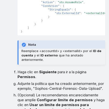
"Action"
:
"sts:AssumeRole"
,
"Condition"
:
{
"StringEquals"
:
{
"sts:ExternalId"
:
"<externalId>"
}
}
}
]
}
Nota
Reemplace <accountId> y <externalId> por el
ID de
cuenta
y el
ID externo
que ha anotado
anteriormente.
Haga clic en
Siguiente
para ir a la página
Permisos
.
Adjunte la política que ha creado anteriormente, por
ejemplo, "Sophos-Central-Forensic-Data-Upload".
(Opcional) Le recomendamos encarecidamente
que amplíe
Configurar límite de permisos
y haga
clic en
Usar un límite de permisos para