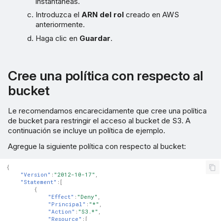
instantáneas.
Introduzca el
ARN del rol
creado en AWS
anteriormente.
Haga clic en
Guardar
.
Cree una política con respecto al
bucket
Le recomendamos encarecidamente que cree una política
de bucket para restringir el acceso al bucket de S3. A
continuación se incluye un política de ejemplo.
Agregue la siguiente política con respecto al bucket:
{
"Version"
:
"2012-10-17"
,
"Statement"
:[
{
"Effect"
:
"Deny"
,
"Principal"
:
"*"
,
"Action"
:
"S3.*"
,
"Resource"
:[