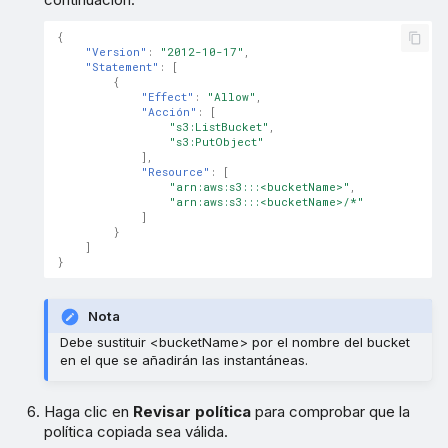
{
"Version"
:
"2012-10-17"
,
"Statement"
:
[
{
"Effect"
:
"Allow"
,
"Acción"
:
[
"s3:ListBucket"
,
"s3:PutObject"
],
"Resource"
:
[
"arn:aws:s3:::<bucketName>"
,
"arn:aws:s3:::<bucketName>/*"
]
}
]
}
Nota
Debe sustituir <bucketName> por el nombre del bucket
en el que se añadirán las instantáneas.
Haga clic en
Revisar política
para comprobar que la
política copiada sea válida.