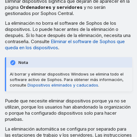
Comprobar qué dispositivos
Eliminar dispositivos significa que dejarán de aparecer en la
página
Ordenadores y servidores
y no serán
se han eliminado
gestionados por Sophos Central.
La eliminación no borra el software de Sophos de los
Eliminar el software de
dispositivos. Lo puede hacer antes de la eliminación o
Sophos que queda en los
después. Si lo hace después de la eliminación, necesita una
dispositivos
contraseña. Consulte
Eliminar el software de Sophos que
queda en los dispositivos
.
Restaurar los dispositivos
eliminados
Nota
Al borrar y eliminar dispositivos Windows se elimina todo el
software activo de Sophos. Para obtener más información,
consulte
Dispositivos eliminados y caducados
.
Puede que necesite eliminar dispositivos porque ya no se
utilizan, porque los usuarios han abandonado la organización
o porque ha configurado dispositivos solo para hacer
pruebas.
La eliminación automática se configura por separado para
las estaciones de trabajo y los servidores. Las instrucciones