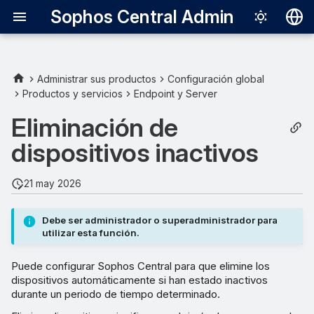
Sophos Central Admin
Deutsch
English
Administrar sus productos
Configuración global
Productos y servicios
Endpoint y Server
Acerca de las reglas de
Español
eliminación
Eliminación de
Français
dispositivos inactivos
Eliminar dispositivos
Italiano
inactivos de grupos
日本語
seleccionados
21 may 2026
한국어
Eliminar todos los
Debe ser administrador o superadministrador para
Português (Br
dispositivos inactivos
utilizar esta función.
中文（繁體）
Excluir dispositivos de la
Puede configurar Sophos Central para que elimine los
dispositivos automáticamente si han estado inactivos
eliminación
durante un periodo de tiempo determinado.