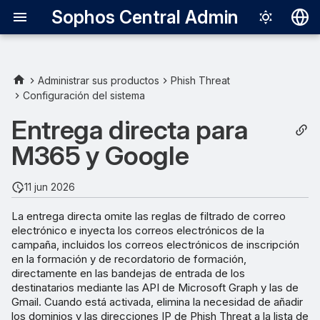
Sophos Central Admin
Deutsch
English
Administrar sus productos
Phish Threat
Configuración del sistema
Activar entrega directa para
Español
M365
Entrega directa para
Français
M365 y Google
Añadir una credencial
Italiano
日本語
Prueba de la entrega
11 jun 2026
directa M365
한국어
La entrega directa omite las reglas de filtrado de correo
electrónico e inyecta los correos electrónicos de la
Português (Br
URL bloqueadas de
campaña, incluidos los correos electrónicos de inscripción
campañas de correo
中文（繁體）
en la formación y de recordatorio de formación,
electrónico
directamente en las bandejas de entrada de los
destinatarios mediante las API de Microsoft Graph y las de
Gmail. Cuando está activada, elimina la necesidad de añadir
Activar entrega directa para
los dominios y las direcciones IP de Phish Threat a la lista de