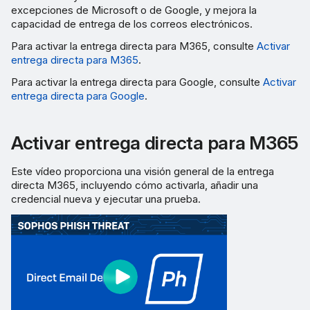
Google
excepciones de Microsoft o de Google, y mejora la
capacidad de entrega de los correos electrónicos.
Autorizar el acceso
Para activar la entrega directa para M365, consulte
Activar
entrega directa para M365
.
Probar la entrega directa
Para activar la entrega directa para Google, consulte
Activar
de Google
entrega directa para Google
.
Desactivar la entrega
directa de Google para un
Activar entrega directa para M365
dominio
Este vídeo proporciona una visión general de la entrega
directa M365, incluyendo cómo activarla, añadir una
credencial nueva y ejecutar una prueba.