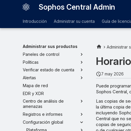
Sophos Central Admin
Introducción
Administrar su cuenta
Guía de licenci
Administrar sus productos
Administrar 
Paneles de control
Horari
Políticas
Verificar estado de cuenta
7 may 2026
Alertas
Puede programar 
Mapa de red
Sophos Central, 
EDR y XDR
Las copias de se
Centro de análisis de
amenazas
la última copia d
incluyendo Sophos
Registros e informes
Central que no se
Configuración global
copias de seguri
Plataforma
o de cualquier ot