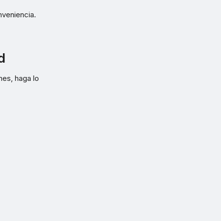
nveniencia.
d
hes, haga lo