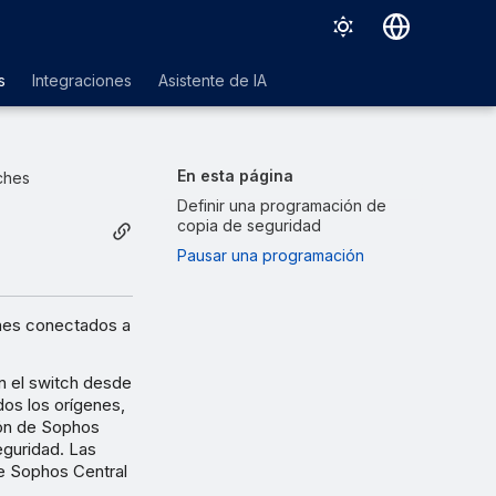
Deutsch
s
Integraciones
Asistente de IA
English
Español
En esta página
ches
Français
Definir una programación de
copia de seguridad
Italiano
Pausar una programación
日本語
한국어
ches conectados a
Português (Brasil)
n el switch desde
中文（繁體）
dos los orígenes,
ión de Sophos
eguridad. Las
de Sophos Central