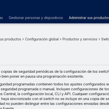
as
Gestionar personas y dispositivos
Administrar sus producto
sus productos
Configuración global
Productos y servicios
Swit
o
copias de seguridad periódicas de la configuración de los swit
o bien poner en pausa una programación existente.
guridad programadas contienen todos los ajustes configurados e
e seguridad programada o manual. Incluyen configuraciones de to
 Central, la configuración local, CLI y API. Cualquier configurac
 haya sincronizado con el switch no se incluye en una copia de s
dad no pueden distinguir entre las configuraciones enviadas des
ra fuente.