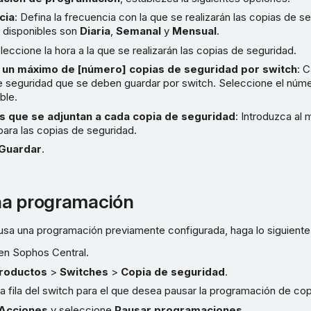
cia
: Defina la frecuencia con la que se realizarán las copias de s
 disponibles son
Diaria
,
Semanal
y
Mensual
.
eleccione la hora a la que se realizarán las copias de seguridad.
 un máximo de [número] copias de seguridad por switch
: 
 seguridad que se deben guardar por switch. Seleccione el númer
ble.
s que se adjuntan a cada copia de seguridad
: Introduzca al
para las copias de seguridad.
Guardar
.
na programación
usa una programación previamente configurada, haga lo siguiente
 en Sophos Central.
roductos
>
Switches
>
Copia de seguridad
.
la fila del switch para el que desea pausar la programación de co
Acciones
y seleccione
Pausar programaciones
.