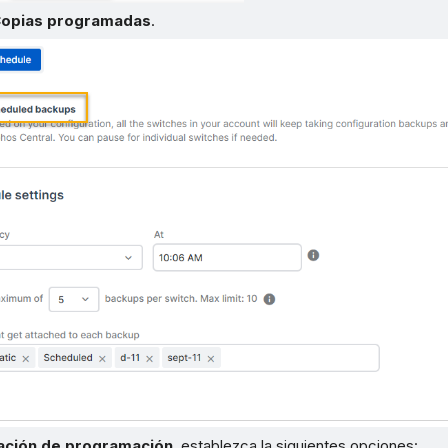
opias programadas
.
ación de programación
, establezca la siguientes opciones: