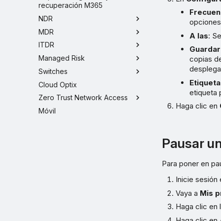
recuperación M365
Frecuen
NDR
opciones
MDR
A las
: S
ITDR
Guardar
Managed Risk
copias de
desplega
Switches
Etiqueta
Cloud Optix
etiqueta 
Zero Trust Network Access
Haga clic en
Móvil
Pausar u
Para poner en pa
Inicie sesión
Vaya a
Mis p
Haga clic en 
Haga clic en