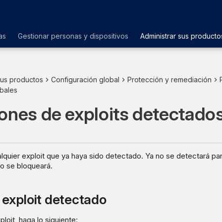
as
Gestionar personas y dispositivos
Administrar sus producto
sus productos
Configuración global
Protección y remediación
obales
ones de exploits detectado
lquier exploit que ya haya sido detectado. Ya no se detectará par
no se bloqueará.
 exploit detectado
ploit, haga lo siguiente: