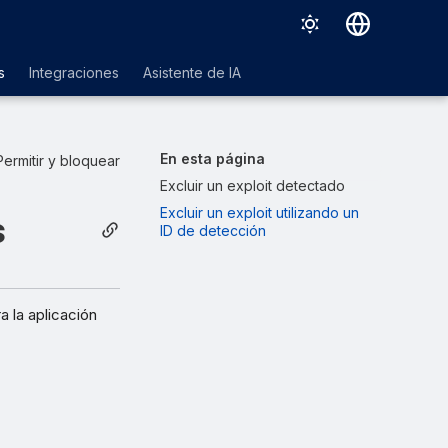
Deutsch
s
Integraciones
Asistente de IA
English
Español
En esta página
Permitir y bloquear
Français
Excluir un exploit detectado
Excluir un exploit utilizando un
Italiano
s
ID de detección
日本語
한국어
a la aplicación
Português (Brasil)
中文（繁體）