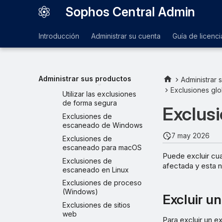
Registros e informes
Sophos Central Admin
Configuración global
Plataforma
Introducción
Administrar su cuenta
Guía de licenci
Control de acceso
Protección y remediación
Permitir y bloquear
Administrar sus productos
Administrar 
Exclusiones globales
Exclusiones gl
Utilizar las exclusiones
de forma segura
Exclusi
Exclusiones de
escaneado de Windows
7 may 2026
Exclusiones de
escaneado para macOS
Puede excluir cua
Exclusiones de
afectada y esta 
escaneado en Linux
Exclusiones de proceso
(Windows)
Excluir un
Exclusiones de sitios
web
Para excluir un ex