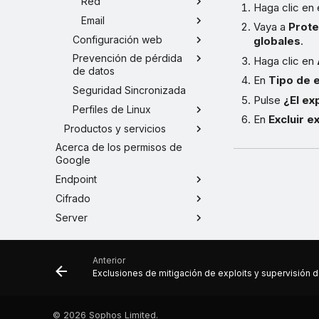
Red
Haga clic en 
Email
Vaya a
Prote
Configuración web
globales
.
Prevención de pérdida
Haga clic en
de datos
En
Tipo de 
Seguridad Sincronizada
Pulse
¿El exp
Perfiles de Linux
En
Excluir e
Productos y servicios
Acerca de los permisos de
Google
Endpoint
Cifrado
Server
Inalámbrico
DNS Protection
Anterior
Exclusiones de mitigación de exploits y supervisión d
Protected Browser
Email Security
Firewall Management
©
2026 Sophos Limited.