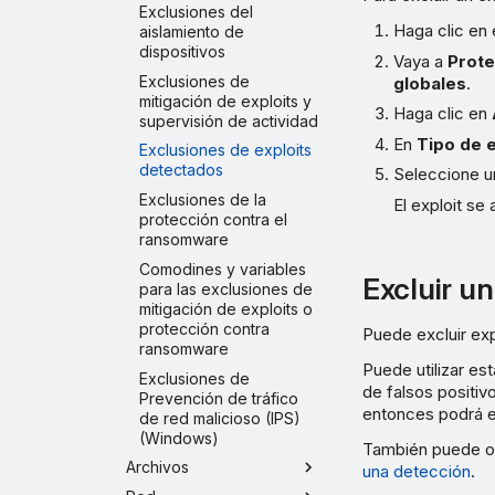
Exclusiones del
Haga clic en 
aislamiento de
dispositivos
Vaya a
Prote
Exclusiones de
globales
.
mitigación de exploits y
Haga clic en
supervisión de actividad
En
Tipo de 
Exclusiones de exploits
detectados
Seleccione un
Exclusiones de la
El exploit se 
protección contra el
ransomware
Comodines y variables
Excluir un
para las exclusiones de
mitigación de exploits o
protección contra
Puede excluir ex
ransomware
Puede utilizar es
Exclusiones de
de falsos positiv
Prevención de tráfico
entonces podrá ex
de red malicioso (IPS)
(Windows)
También puede ob
Archivos
una detección
.