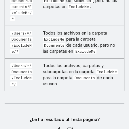
de
, pero no las
meUser/Do
ExcludeMe
SomeUser
carpetas en
.
cuments/E
ExcludeMe
xcludeMe/
*
Todos los archivos en la carpeta
/Users/*/
para la carpeta
Documents
ExcludeMe
de cada usuario, pero no
/ExcludeM
Documents
las carpetas en
.
e/*
ExcludeMe
Todos los archivos, carpetas y
/Users/*/
subcarpetas en la carpeta
Documents
ExcludeMe
para la carpeta
de cada
/ExcludeM
Documents
usuario.
e/
¿Le ha resultado útil esta página?