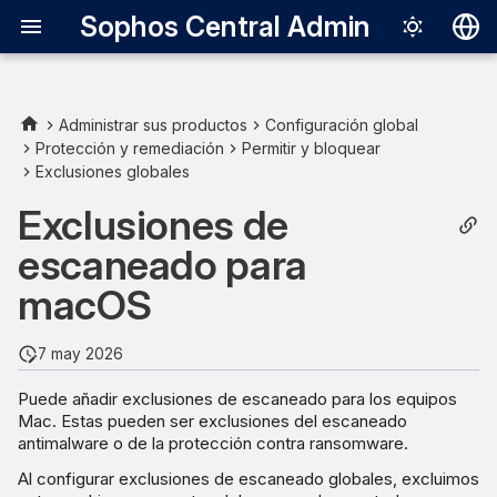
Sophos Central Admin
Deutsch
English
Administrar sus productos
Configuración global
Protección y remediación
Permitir y bloquear
Reglas de exclusión
Español
Exclusiones globales
Français
Ejemplos
Exclusiones de
Italiano
escaneado para
日本語
macOS
한국어
7 may 2026
Português (Br
Puede añadir exclusiones de escaneado para los equipos
中文（繁體）
Mac. Estas pueden ser exclusiones del escaneado
antimalware o de la protección contra ransomware.
Al configurar exclusiones de escaneado globales, excluimos