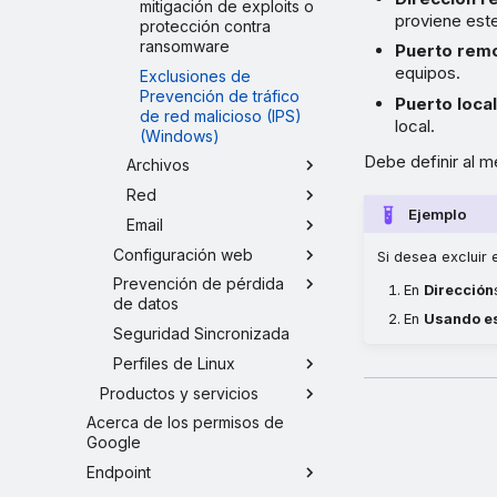
mitigación de exploits o
proviene est
protección contra
ransomware
Puerto rem
equipos.
Exclusiones de
Prevención de tráfico
Puerto loca
de red malicioso (IPS)
local.
(Windows)
Debe definir al m
Archivos
Red
Ejemplo
Email
Configuración web
Si desea excluir 
Prevención de pérdida
En
Dirección
de datos
En
Usando es
Seguridad Sincronizada
Perfiles de Linux
Productos y servicios
Acerca de los permisos de
Google
Endpoint