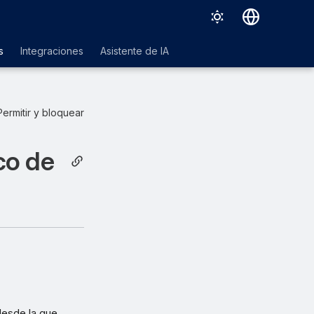
Deutsch
s
Integraciones
Asistente de IA
English
Español
Permitir y bloquear
Français
Italiano
co de
日本語
한국어
Português (Brasil)
中文（繁體）
 desde la que