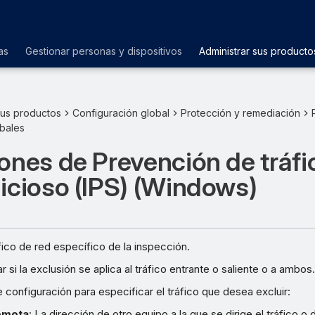
as
Gestionar personas y dispositivos
Administrar sus producto
sus productos
Configuración global
Protección y remediación
obales
ones de Prevención de tráfi
icioso (IPS) (Windows)
fico de red específico de la inspección.
 si la exclusión se aplica al tráfico entrante o saliente o a ambos.
te configuración para especificar el tráfico que desea excluir:
emota
: La dirección de otro equipo a la que se dirige el tráfico o