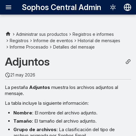
Sophos Central Admin
Deutsch
English
Administrar sus productos
Registros e informes
Registros
Informe de eventos
Historial de mensajes
Español
Informe Procesado
Detalles del mensaje
Français
Adjuntos
Italiano
21 may 2026
日本語
La pestaña
Adjuntos
muestra los archivos adjuntos al
한국어
mensaje.
Português (Br
La tabla incluye la siguiente información:
中文（繁體）
Nombre
: El nombre del archivo adjunto.
Tamaño
: El tamaño del archivo adjunto.
Grupo de archivos
: La clasificación del tipo de
archivo asignada por Sophos Email.