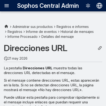
Sophos Central Admin
Deutsch
English
Administrar sus productos
Registros e informes
Registros
Informe de eventos
Historial de mensajes
Español
Informe Procesado
Detalles del mensaje
Français
Direcciones URL
Italiano
21 may 2026
日本語
La pestaña
Direcciones URL
muestra todas las
한국어
direcciones URL detectadas en el mensaje.
Português (Br
Si el mensaje contiene direcciones URL, estas aparecerán
en la lista. Si no se detectan direcciones URL, la página
中文（繁體）
mostrará el mensaje «No hay direcciones URL».
Puede utilizar esta pestaña para comprobar rápidamente si
el mensaje incluye enlaces que puedan requerir una