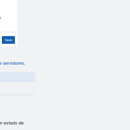
e servidores
.
en estado de