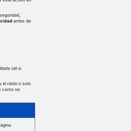
seguridad,
uridad
antes de
rle útil si
 el ratón o solo
es como se
página