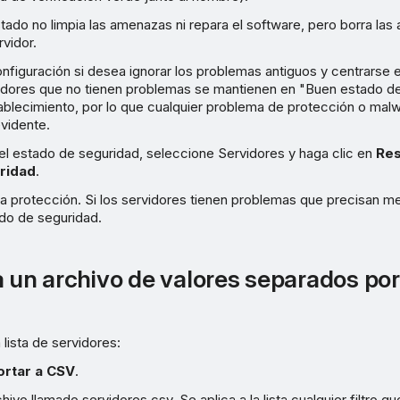
tado no limpia las amenazas ni repara el software, pero borra las
rvidor.
nfiguración si desea ignorar los problemas antiguos y centrarse e
vidores que no tienen problemas se mantienen en "Buen estado d
ablecimiento, por lo que cualquier problema de protección o malw
vidente.
el estado de seguridad, seleccione Servidores y haga clic en
Res
ridad
.
la protección. Si los servidores tienen problemas que precisan m
ado de seguridad.
a un archivo de valores separados po
 lista de servidores:
ortar a CSV
.
hivo llamado servidores.csv. Se aplica a la lista cualquier filtro q