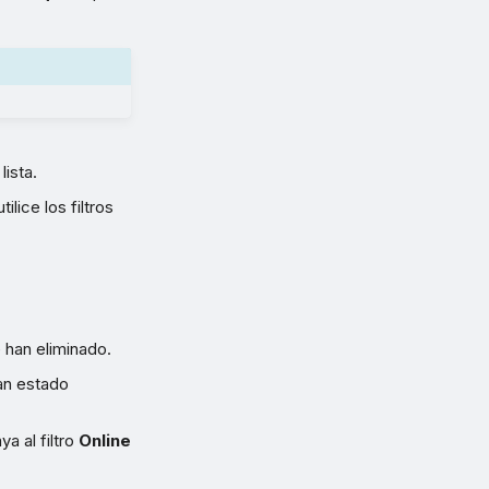
ista.
ilice los filtros
 han eliminado.
an estado
a al filtro
Online