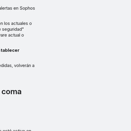
 alertas en Sophos
n los actuales o
e seguridad"
are actual o
tablecer
edidas, volverán a
r coma
ue esté activo en