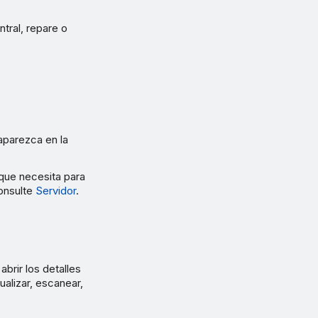
tral, repare o
 aparezca en la
 que necesita para
consulte
Servidor
.
abrir los detalles
ualizar, escanear,