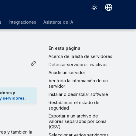
Deutsch
s
Integraciones
Asistente de IA
English
Español
En esta página
Français
Acerca de la lista de servidores
Detectar servidores inactivos
Italiano
Añadir un servidor
日本語
Ver toda la información de un
servidor
한국어
adores y
Instalar o desinstalar software
Português (Brasil)
y servidores
.
Restablecer el estado de
seguridad
中文（繁體）
Exportar a un archivo de
valores separados por coma
(CSV)
res y también la
Seleccionar varios servidores