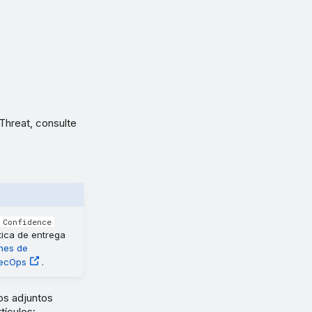
 Threat, consulte
 Confidence
ítica de entrega
ones de
SecOps
.
os adjuntos
tículos: