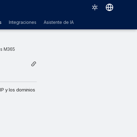
Deutsch
s
Integraciones
Asistente de IA
English
Español
os M365
Français
Italiano
日本語
한국어
IP y los dominios
Português (Brasil)
中文（繁體）