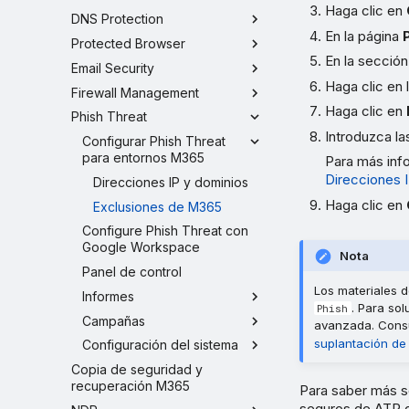
Haga clic en
DNS Protection
En la página
Protected Browser
En la secció
Email Security
Haga clic en
Firewall Management
Haga clic en
Phish Threat
Introduzca la
Configurar Phish Threat
para entornos M365
Para más info
Direcciones 
Direcciones IP y dominios
Haga clic en
Exclusiones de M365
Configure Phish Threat con
Google Workspace
Nota
Panel de control
Los materiales
Informes
. Para sol
Phish
Campañas
avanzada. Cons
suplantación de
Configuración del sistema
Copia de seguridad y
recuperación M365
Para saber más s
seguros de ATP de