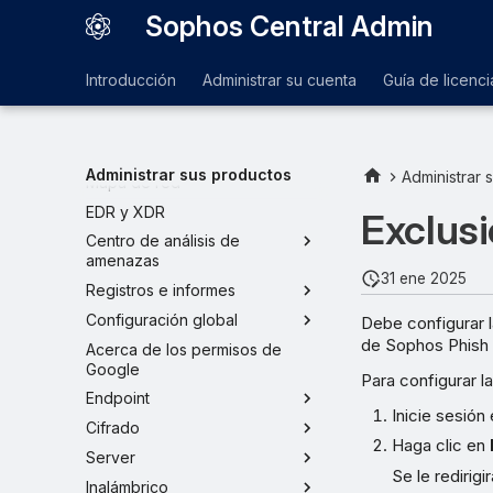
Sophos Central Admin
Paneles de control
Introducción
Administrar su cuenta
Guía de licenci
Políticas
Verificar estado de cuenta
Alertas
Administrar sus productos
Administrar 
Mapa de red
EDR y XDR
Exclus
Centro de análisis de
amenazas
31 ene 2025
Registros e informes
Configuración global
Debe configurar l
de Sophos Phish 
Acerca de los permisos de
Google
Para configurar l
Endpoint
Inicie sesión
Cifrado
Haga clic en
Server
Se le redirigi
Inalámbrico