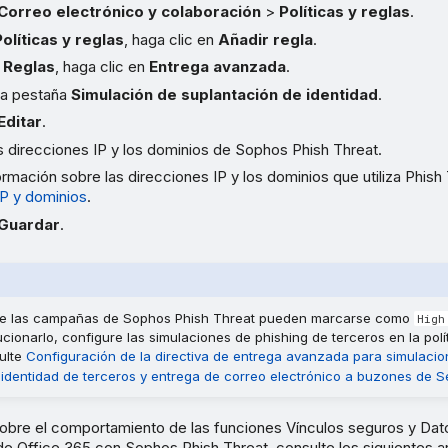
Correo electrónico y colaboración
>
Políticas y reglas
.
Políticas y reglas
, haga clic en
Añadir regla
.
n
Reglas
, haga clic en
Entrega avanzada
.
 la pestaña
Simulación de suplantación de identidad
.
Editar
.
s direcciones IP y los dominios de Sophos Phish Threat.
rmación sobre las direcciones IP y los dominios que utiliza Phish
IP y dominios
.
Guardar
.
 de las campañas de Sophos Phish Threat pueden marcarse como
High
ucionarlo, configure las simulaciones de phishing de terceros en la pol
ulte
Configuración de la directiva de entrega avanzada para simulaci
 identidad de terceros y entrega de correo electrónico a buzones de 
obre el comportamiento de las funciones Vínculos seguros y Dat
 Office 365 con Sophos Phish Threat, consulte los siguientes ar