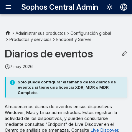
Sophos Central Admin
Deutsch
English
Administrar sus productos
Configuración global
Productos y servicios
Endpoint y Server
Español
Diarios de eventos
Français
Italiano
7 may 2026
日本語
Solo puede configurar el tamaño de los diarios de
한국어
eventos si tiene una licencia XDR, MDR o MDR
Complete.
Português (Br
中文（繁體）
Almacenamos diarios de eventos en sus dispositivos
Windows, Mac y Linux administrados. Estos registran la
actividad de los dispositivos, y pueden consultarse
mediante consultas "Endpoint" de Live Discover en el
Centro de análisis de amenazas. Consulte
Live Discover
.