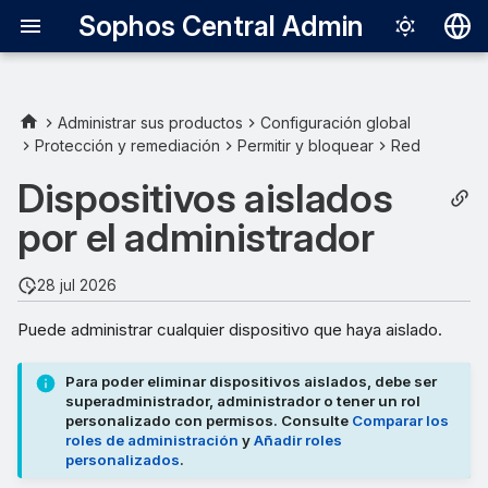
Sophos Central Admin
Deutsch
English
Administrar sus productos
Configuración global
Protección y remediación
Permitir y bloquear
Red
Español
Dispositivos aislados
Français
por el administrador
Italiano
日本語
28 jul 2026
한국어
Puede administrar cualquier dispositivo que haya aislado.
Português (Br
Para poder eliminar dispositivos aislados, debe ser
中文（繁體）
superadministrador, administrador o tener un rol
personalizado con permisos. Consulte
Comparar los
roles de administración
y
Añadir roles
personalizados
.