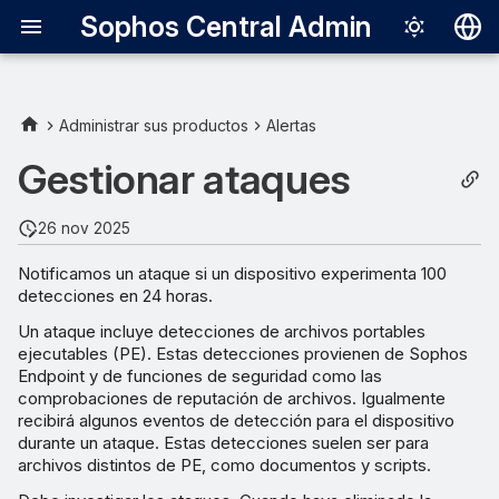
Sophos Central Admin
Deutsch
English
Administrar sus productos
Alertas
Investigar los ataques
Español
Gestionar ataques
Français
Resolver las alertas Ataque
26 nov 2025
detectado
Italiano
Notificamos un ataque si un dispositivo experimenta 100
日本語
detecciones en 24 horas.
한국어
Un ataque incluye detecciones de archivos portables
ejecutables (PE). Estas detecciones provienen de Sophos
Português (Br
Endpoint y de funciones de seguridad como las
comprobaciones de reputación de archivos. Igualmente
中文（繁體）
recibirá algunos eventos de detección para el dispositivo
durante un ataque. Estas detecciones suelen ser para
archivos distintos de PE, como documentos y scripts.