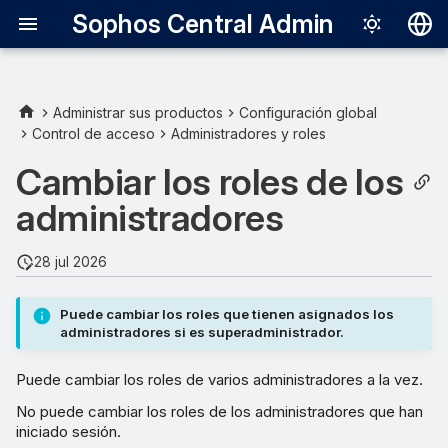
Sophos Central Admin
Deutsch
English
Administrar sus productos
Configuración global
Control de acceso
Administradores y roles
Español
Cambiar los roles de los
Français
administradores
Italiano
日本語
28 jul 2026
한국어
Puede cambiar los roles que tienen asignados los
Português (Br
administradores si es superadministrador.
中文（繁體）
Puede cambiar los roles de varios administradores a la vez.
No puede cambiar los roles de los administradores que han
iniciado sesión.