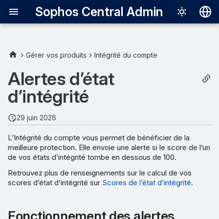
Sophos Central Admin
Deutsch
English
Gérer vos produits
Intégrité du compte
Fonctionnement des alertes
Español
Alertes d’état
Français
d’intégrité
Voir vos alertes
Italiano
Voir le contrôle qui a
29 juin 2026
日本語
déclenché une alerte.
L’Intégrité du compte vous permet de bénéficier de la
한국어
meilleure protection. Elle envoie une alerte si le score de l’un
Résoudre les alertes
de vos états d’intégrité tombe en dessous de 100.
Português (Br
Retrouvez plus de renseignements sur le calcul de vos
Mise en veille des alertes
中文（繁體）
scores d’état d’intégrité sur
Scores de l’état d’intégrité
.
Recevoir des notifications
par email
Fonctionnement des alertes