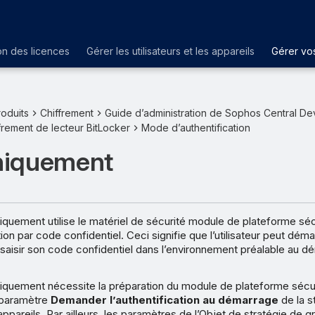
on des licences
Gérer les utilisateurs et les appareils
Gérer vos
oduits
Chiffrement
Guide d’administration de Sophos Central De
frement de lecteur BitLocker
Mode d’authentification
niquement
uement utilise le matériel de sécurité module de plateforme s
ion par code confidentiel. Ceci signifie que l’utilisateur peut démar
à saisir son code confidentiel dans l’environnement préalable au 
uement nécessite la préparation du module de plateforme sécur
 paramètre
Demander l’authentification au démarrage
de la s
ppareils. Par ailleurs, les paramètres de l’Objet de stratégie de