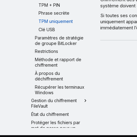
TPM + PIN
système doivent 
Phrase secrète
Si toutes ses con
uniquement apparaî
TPM uniquement
immédiatement l’o
Clé USB
Paramètres de stratégie
de groupe BitLocker
Restrictions
Méthode et rapport de
chiffrement
À propos du
déchiffrement
Récupérer les terminaux
Windows
Gestion du chiffrement
FileVault
État du chiffrement
Protéger les fichiers par
mot de passe pour un
partage sécurisé