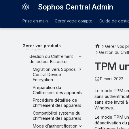
Endpoint
Sophos Central Admin
Chiffrement
Ordinateurs non gérés
Prise en main
Gérer votre compte
Guide de gesti
Stratégie de chiffrement des
appareils
Guide d’administration de
Sophos Central Device
Gérer vos produits
Gérer vos pr
Encryption
Gestion du Chif
Gestion du Chiffrement
de lecteur BitLocker
TPM u
Migration vers Sophos
Central Device
11 mars 2022
Encryption
Préparation du
Le mode TPM uniq
Chiffrement des appareils
sans authentificat
Procédure détaillée de
sans être invité 
chiffrement des appareils
Windows.
Compatibilité système du
Le mode TPM uniq
chiffrement des appareils
désactivation du
Mode d’authentification
Chiffrement des a