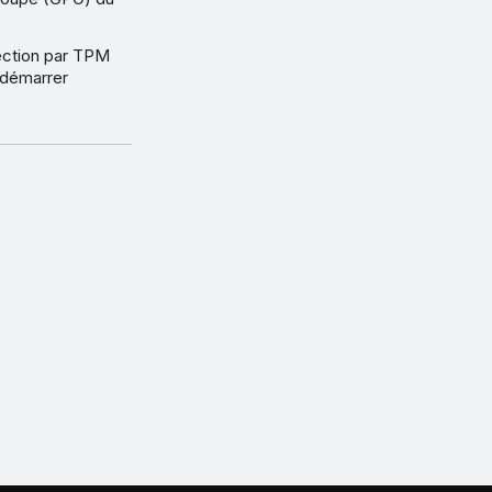
tection par TPM
edémarrer