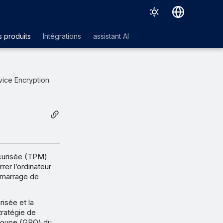
Deutsch
 produits
Intégrations
assistant AI
English
Español
vice Encryption
Français
Italiano
日本語
한국어
écurisée (TPM)
Português (Brasil)
rer l’ordinateur
démarrage de
中文（繁體）
isée et la
tratégie de
 groupe (GPO) du