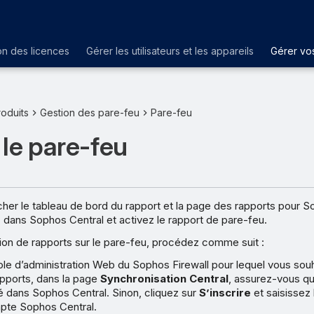
on des licences
Gérer les utilisateurs et les appareils
Gérer vos
oduits
Gestion des pare-feu
Pare-feu
 le pare-feu
her le tableau de bord du rapport et la page des rapports pour So
z dans Sophos Central et activez le rapport de pare-feu.
ition de rapports sur le pare-feu, procédez comme suit :
le d’administration Web du Sophos Firewall pour lequel vous souh
rapports, dans la page
Synchronisation Central
, assurez-vous qu
é dans Sophos Central. Sinon, cliquez sur
S’inscrire
et saisissez 
pte Sophos Central.