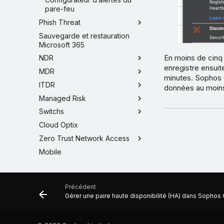
pare-feu
Phish Threat
Sauvegarde et restauration
Microsoft 365
En moins de cinq
NDR
enregistre ensuit
MDR
minutes. Sophos C
ITDR
données au moins
Managed Risk
Switchs
Cloud Optix
Zero Trust Network Access
Mobile
Précédent
Gérer une paire haute disponibilité (HA) dans Sophos 