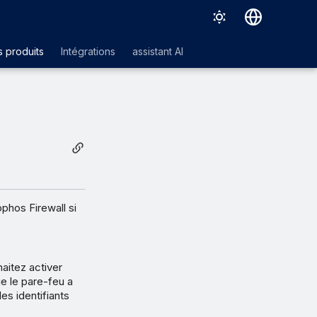
Deutsch
 produits
Intégrations
assistant AI
English
Español
Français
Italiano
日本語
한국어
phos Firewall si
Português (Brasil)
中文（繁體）
aitez activer
e le pare-feu a
les identifiants