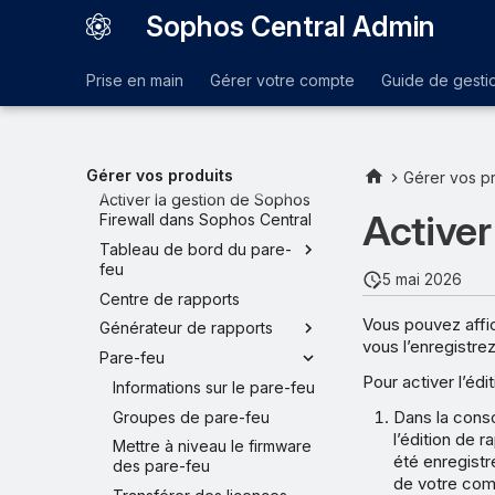
Wireless
Sophos Central Admin
DNS Protection
Protected Browser
Prise en main
Gérer votre compte
Guide de gesti
Email Security
Gestion des pare-feu
Configurer un nouveau pare-
feu avec Sophos Central
Gérer vos produits
Gérer vos pr
Activer la gestion de Sophos
Activer
Firewall dans Sophos Central
Tableau de bord du pare-
feu
5 mai 2026
Centre de rapports
Vous pouvez affic
Générateur de rapports
vous l’enregistre
Pare-feu
Pour activer l’éd
Informations sur le pare-feu
Dans la conso
Groupes de pare-feu
l’édition de 
Mettre à niveau le firmware
été enregistr
des pare-feu
de votre com