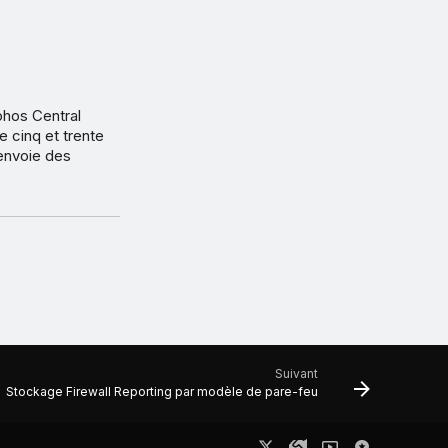
phos Central
 cinq et trente
 envoie des
Suivant
Stockage Firewall Reporting par modèle de pare-feu