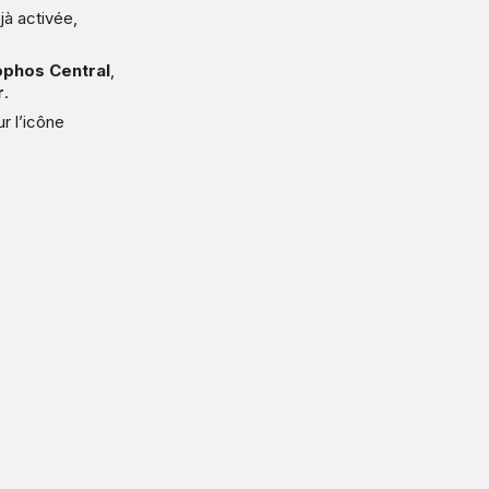
jà activée,
ophos Central
,
r
.
ur l’icône