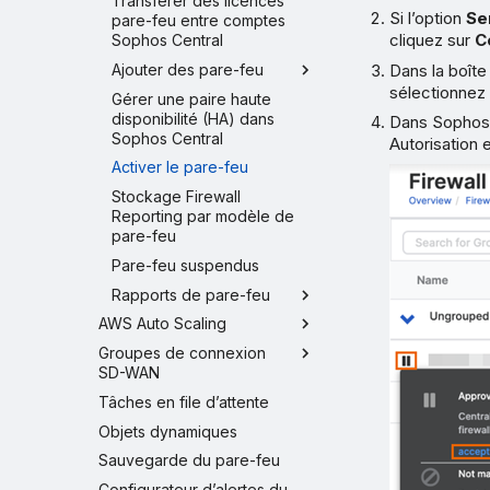
Transférer des licences
Si l’option
Se
pare-feu entre comptes
cliquez sur
C
Sophos Central
Dans la boît
Ajouter des pare-feu
sélectionne
Gérer une paire haute
disponibilité (HA) dans
Dans Sophos 
Sophos Central
Autorisation 
Activer le pare-feu
Stockage Firewall
Reporting par modèle de
pare-feu
Pare-feu suspendus
Rapports de pare-feu
AWS Auto Scaling
Groupes de connexion
SD-WAN
Tâches en file d’attente
Objets dynamiques
Sauvegarde du pare-feu
Configurateur d’alertes du