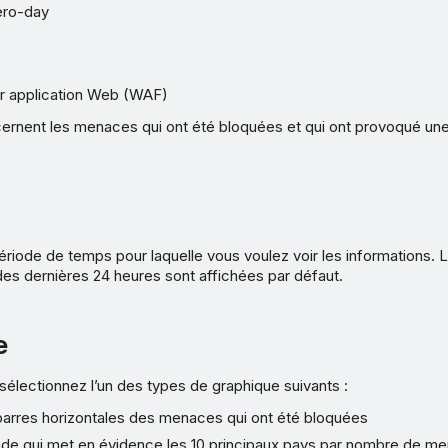
ero-day
r application Web (WAF)
ernent les menaces qui ont été bloquées et qui ont provoqué une
ériode de temps pour laquelle vous voulez voir les informations.
es dernières 24 heures sont affichées par défaut.
e
 sélectionnez l’un des types de graphique suivants :
barres horizontales des menaces qui ont été bloquées
de qui met en évidence les 10 principaux pays par nombre de m