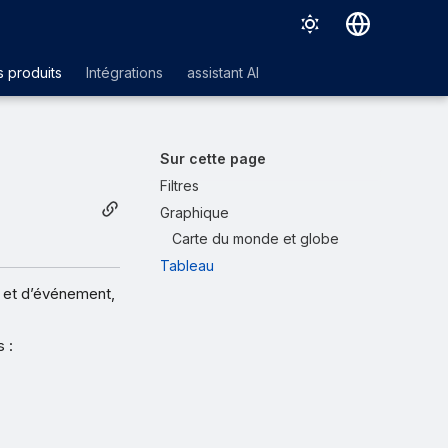
Deutsch
 produits
Intégrations
assistant AI
English
Español
Sur cette page
Français
Filtres
Graphique
Italiano
Carte du monde et globe
日本語
Tableau
한국어
 et d’événement,
Português (Brasil)
 :
中文（繁體）