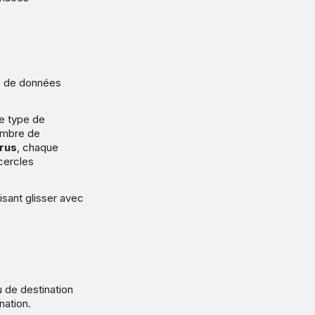
rs de données
le type de
ombre de
irus
, chaque
cercles
isant glisser avec
u de destination
nation.