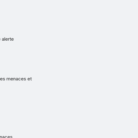
 alerte
 Les menaces et
enaces