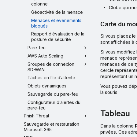
colonne
Globe qui me
Géoactivité de la menace
Menaces et événements
Carte du mo
bloqués
Rapport d’évaluation de la
Si vous placez le
posture de sécurité
sont affichées à 
Pare-feu
Si vous modifiez 
AWS Auto Scaling
menace représent
menaces de ce ty
Groupes de connexion
SD-WAN
cercle représent
représentant un 
Tâches en file d’attente
Vous pouvez dépla
Objets dynamiques
la souris.
Sauvegarde du pare-feu
Configurateur d’alertes du
pare-feu
Tableau
Phish Threat
Sauvegarde et restauration
Dans la colonne
Microsoft 365
privées. Ces adre