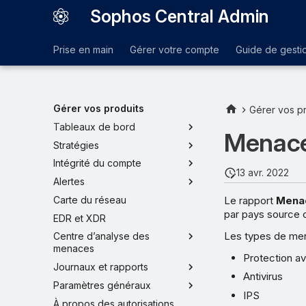
Sophos Central Admin
Prise en main
Gérer votre compte
Guide de gesti
Gérer vos produits
Gérer vos pr
Tableaux de bord
Menace
Stratégies
Intégrité du compte
13 avr. 2022
Alertes
Le rapport
Mena
Carte du réseau
par pays source o
EDR et XDR
Les types de men
Centre d’analyse des
menaces
Protection a
Journaux et rapports
Antivirus
Paramètres généraux
IPS
À propos des autorisations