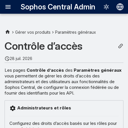
Sophos Central Admin
Deutsch
English
Gérer vos produits
Paramètres généraux
Español
Contrôle d’accès
Français
28 juil. 2026
Italiano
Les pages
Contrôle d’accès
des
Paramètres généraux
日本語
vous permettent de gérer les droits d’accès des
administrateurs et des utilisateurs aux fonctionnalités de
한국어
Sophos Central, de configurer la connexion fédérée ou de
Português (Br
fournir des identifiants pour les API.
中文（繁體）
Administrateurs et rôles
Configurez des droits d’accès basés sur les rôles pour