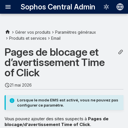
Sophos Central Admin
Deutsch
English
Gérer vos produits
Paramètres généraux
Produits et services
Email
Español
Pages de blocage et
Français
d’avertissement Time
Italiano
of Click
日本語
한국어
21 mai 2026
Português (Br
Lorsque le mode EMS est activé, vous ne pouvez pas
中文（繁體）
configurer ce paramètre.
Vous pouvez ajouter des sites suspects à
Pages de
blocage/d’avertissement Time of Click
.