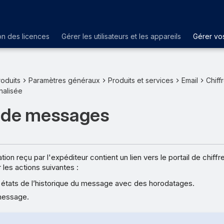
on des licences
Gérer les utilisateurs et les appareils
Gérer vos
oduits
Paramètres généraux
Produits et services
Email
Chiff
nalisée
 de messages
ation reçu par l'expéditeur contient un lien vers le portail de chif
 les actions suivantes :
s états de l’historique du message avec des horodatages.
message.