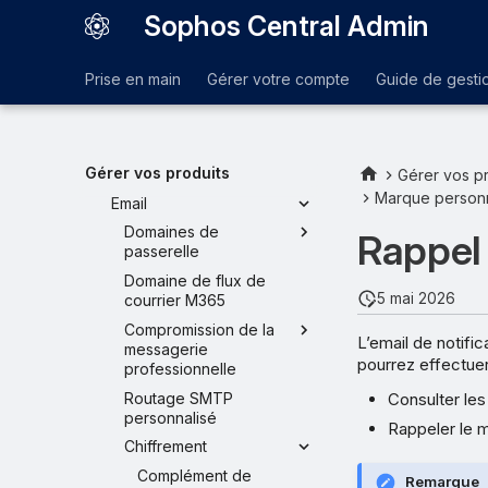
Sophos Central Admin
Endpoint et serveur
Paramètres d'identité
Prise en main
Gérer votre compte
Guide de gesti
Mobile
Cloud Optix
Protected Browser
Gérer vos produits
Paramètres de ZTNA
Gérer vos pr
Marque person
Email
Domaines de
Rappel
passerelle
Domaine de flux de
5 mai 2026
courrier M365
Compromission de la
L’email de notific
messagerie
pourrez effectuer
professionnelle
Routage SMTP
Consulter le
personnalisé
Rappeler le 
Chiffrement
Complément de
Remarque