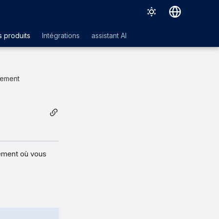
Deutsch
 produits
Intégrations
assistant AI
English
Español
rement
Français
Italiano
日本語
한국어
frement où vous
Português (Brasil)
中文（繁體）