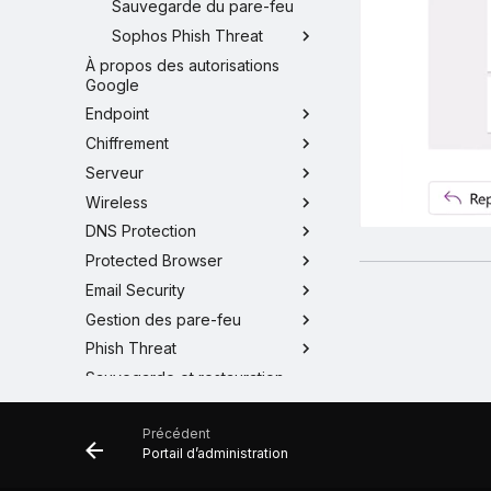
Sauvegarde du pare-feu
Sophos Phish Threat
À propos des autorisations
Google
Endpoint
Chiffrement
Serveur
Wireless
DNS Protection
Protected Browser
Email Security
Gestion des pare-feu
Phish Threat
Sauvegarde et restauration
Microsoft 365
NDR
Précédent
Portail d’administration
MDR
ITDR