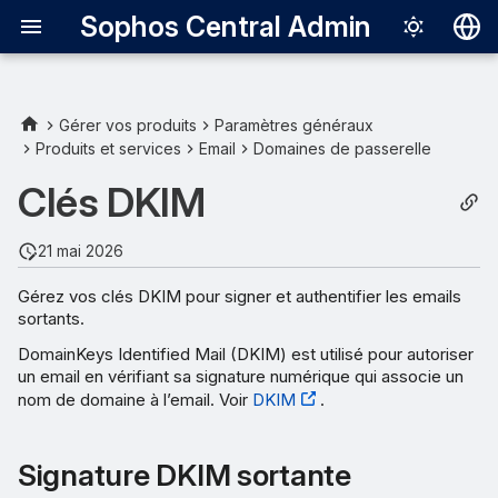
Sophos Central Admin
Deutsch
English
Gérer vos produits
Paramètres généraux
Produits et services
Email
Domaines de passerelle
Signature DKIM sortante
Español
Clés DKIM
Français
Ajouter une clé DKIM
Italiano
21 mai 2026
日本語
Gérez vos clés DKIM pour signer et authentifier les emails
sortants.
한국어
DomainKeys Identified Mail (DKIM) est utilisé pour autoriser
Português (Br
un email en vérifiant sa signature numérique qui associe un
nom de domaine à l’email. Voir
DKIM
.
中文（繁體）
Signature DKIM sortante