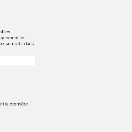
nt les
tiquement les
ssez son URL dans
nt la première