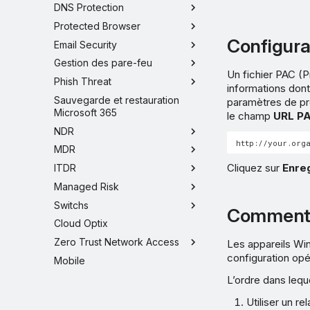
DNS Protection
Protected Browser
Configura
Email Security
Gestion des pare-feu
Un fichier PAC (P
Phish Threat
informations dont
Sauvegarde et restauration
paramètres de pro
Microsoft 365
le champ
URL P
NDR
MDR
Cliquez sur
Enreg
ITDR
Managed Risk
Switchs
Comment l
Cloud Optix
Zero Trust Network Access
Les appareils Win
configuration opér
Mobile
L’ordre dans leque
Utiliser un r