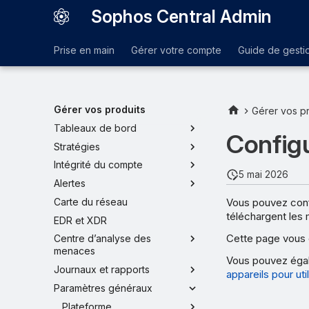
Sophos Central Admin
Prise en main
Gérer votre compte
Guide de gesti
Gérer vos produits
Gérer vos pr
Tableaux de bord
Configu
Stratégies
Intégrité du compte
5 mai 2026
Alertes
Vous pouvez confi
Carte du réseau
téléchargent les 
EDR et XDR
Cette page vous 
Centre d’analyse des
menaces
Vous pouvez égal
Journaux et rapports
appareils pour ut
Paramètres généraux
Plateforme