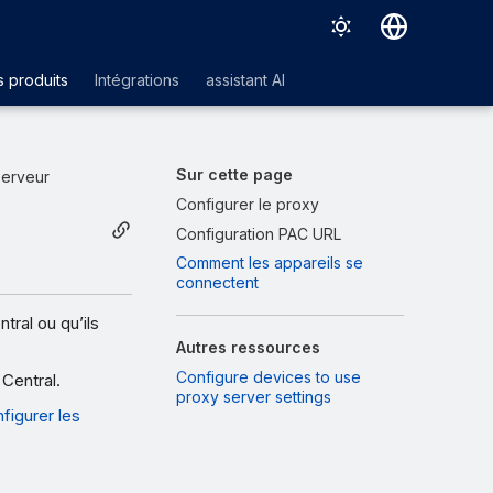
Deutsch
 produits
Intégrations
assistant AI
English
Español
Sur cette page
serveur
Français
Configurer le proxy
Configuration PAC URL
Italiano
Comment les appareils se
日本語
connectent
한국어
ral ou qu’ils
Autres ressources
Português (Brasil)
Configure devices to use
Central.
中文（繁體）
proxy server settings
figurer les