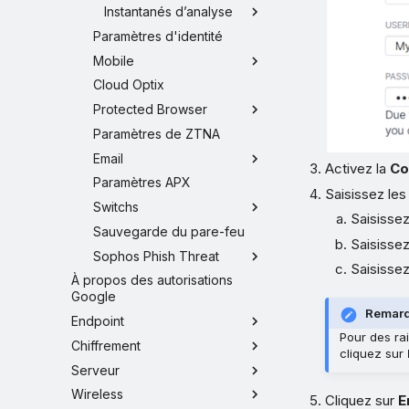
Instantanés d’analyse
Paramètres d'identité
Mobile
Cloud Optix
Protected Browser
Paramètres de ZTNA
Email
Activez la
Co
Paramètres APX
Saisissez le
Switchs
Saisissez
Sauvegarde du pare-feu
Saisissez
Sophos Phish Threat
Saisissez
À propos des autorisations
Google
Remar
Endpoint
Pour des ra
Chiffrement
cliquez sur
Serveur
Wireless
Cliquez sur
E