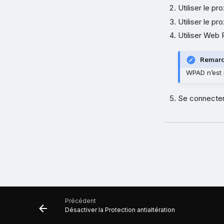
Utiliser le pr
Utiliser le p
Utiliser Web
Remar
WPAD n’est 
Se connecter
Précédent
Désactiver la Protection antialtération