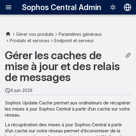
Sophos Central Admin
Deutsch
English
Gérer vos produits
Paramètres généraux
Produits et services
Endpoint et serveur
Comment fonctionnent les
Español
caches et relais
Gérer les caches de
Français
mise à jour et des relais
Ordinateurs sur lesquels il est
Italiano
possible d’installer des
de messages
日本語
caches et des relais
한국어
9 juin 2026
Les ordinateurs qui peuvent
Português (Br
utiliser les caches et relais
Sophos Update Cache permet aux ordinateurs de récupérer
les mises à jour Sophos Central à partir d’un cache sur votre
中文（繁體）
réseau.
Installer un cache/relais
La récupération des mises à jour Sophos Central à partir
Assignez les ordinateurs à
d’un cache sur votre réseau permet d’économiser de la