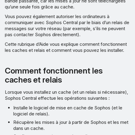
bande passante, car les mises à jour ne sont téléchargées
un cache/relais
qu’une seule fois grâce au cache.
Ordinateurs qui peuvent
Vous pouvez également autoriser les ordinateurs à
communiquer avec Sophos Central par le biais d’un relais de
utiliser les caches et relais
messages sur votre réseau (par exemple, s’ils ne peuvent
pas contacter Sophos directement).
Exclure les ordinateurs de
Cette rubrique d’Aide vous explique comment fonctionnent
l’utilisation des caches et des
les caches et relais et comment vous pouvez les installer.
relais
Supprimer un cache/relais
Comment fonctionnent les
caches et relais
Lorsque vous installez un cache (et un relais si nécessaire),
Sophos Central effectue les opérations suivantes :
Installe le logiciel de mise en cache de Sophos (et le
logiciel de relais).
Récupère les mises à jour à partir de Sophos et les met
dans un cache.