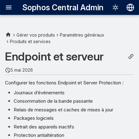
Sophos Central Admin
Deutsch
English
Gérer vos produits
Paramètres généraux
Produits et services
Español
Endpoint et serveur
Français
Italiano
5 mai 2026
日本語
Configurer les fonctions Endpoint et Server Protection :
한국어
Journaux d’événements
Português (Br
Consommation de la bande passante
Relais de messages et caches de mises à jour
中文（繁體）
Packages logiciels
Retrait des appareils inactifs
Protection antialtération