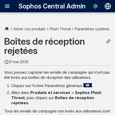
Sophos Central Admin
Deutsch
English
Gérer vos produits
Phish Threat
Paramètres système
Español
Boîtes de réception
Français
rejetées
Italiano
21 mai 2026
日本語
Vous pouvez capturer les emails de campagne qui n’ont pas
한국어
été livrés aux boîtes de réception des utilisateurs.
Português (Br
Cliquez sur l’icône Paramètres généraux
.
中文（繁體）
Allez dans
Produits et services
>
Sophos Phish
Threat
, puis cliquez sur
Boîtes de réception
rejetées
.
Tous les emails de campagne non livrés aux utilisateurs sont