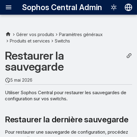
Sophos Central Admin
Deutsch
English
Gérer vos produits
Paramètres généraux
Produits et services
Switchs
Restaurer la dernière
Español
sauvegarde
Restaurer la
Français
sauvegarde
Restaurer une sauvegarde
Italiano
spécifique
日本語
5 mai 2026
한국어
Utiliser Sophos Central pour restaurer les sauvegardes de
configuration sur vos switchs.
Português (Br
中文（繁體）
Restaurer la dernière sauvegarde
Pour restaurer une sauvegarde de configuration, procédez