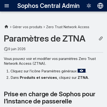
Sophos Central Admin
Deutsch
English
Gérer vos produits
Zero Trust Network Access
Prise en charge de Sophos
Español
Paramètres de ZTNA
pour l’instance de passerelle
Français
9 juin 2026
Temps minimum avant que
Italiano
l’intégrité de l’appareil ne
Vous pouvez voir et modifier vos paramètres Zero Trust
日本語
déclenche une règle
Network Access (ZTNA).
한국어
Cliquez sur l’icône Paramètres généraux
.
Expiration du délai
Português (Br
Dans
Produits et services
, cliquez sur
ZTNA
.
d’inactivité du tunnel de
l’agent
中文（繁體）
Prise en charge de Sophos pour
Domaines et certificats
l’instance de passerelle