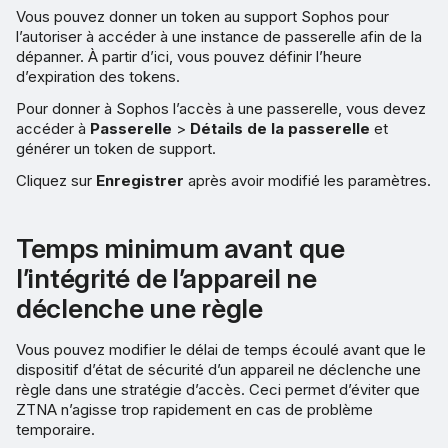
Points de présence
Vous pouvez donner un token au support Sophos pour
l’autoriser à accéder à une instance de passerelle afin de la
Ne pas intercepter le trafic
dépanner. À partir d’ici, vous pouvez définir l’heure
d’expiration des tokens.
local
Pour donner à Sophos l’accès à une passerelle, vous devez
Regroupement de
accéder à
Passerelle
>
Détails de la passerelle
et
générer un token de support.
connexions de ressources
Cliquez sur
Enregistrer
après avoir modifié les paramètres.
Application de Protected
Browser
Temps minimum avant que
l’intégrité de l’appareil ne
déclenche une règle
Vous pouvez modifier le délai de temps écoulé avant que le
dispositif d’état de sécurité d’un appareil ne déclenche une
règle dans une stratégie d’accès. Ceci permet d’éviter que
ZTNA n’agisse trop rapidement en cas de problème
temporaire.