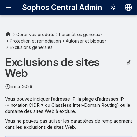
Sophos Central Admin
Deutsch
English
Gérer vos produits
Paramètres généraux
Protection et remédiation
Autoriser et bloquer
Exemples
Español
Exclusions générales
Français
Exclusions de sites
Italiano
Web
日本語
5 mai 2026
한국어
Vous pouvez indiquer l’adresse IP, la plage d’adresses IP
Português (Br
(« notation CIDR » ou Classless Inter-Domain Routing) ou le
中文（繁體）
domaine des sites Web à exclure.
Vous ne pouvez pas utiliser les caractères de remplacement
dans les exclusions de sites Web.