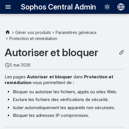
Sophos Central Admin
Deutsch
English
Gérer vos produits
Paramètres généraux
Protection et remédiation
Español
Autoriser et bloquer
Français
Italiano
5 mai 2026
日本語
Les pages
Autoriser et bloquer
dans
Protection et
remédiation
vous permettent de :
한국어
Bloquer ou autoriser les fichiers, applis ou sites Web.
Português (Br
Exclure les fichiers des vérifications de sécurité.
中文（繁體）
Isoler automatiquement les appareils non sécurisés.
Bloquer les adresses IP compromises.