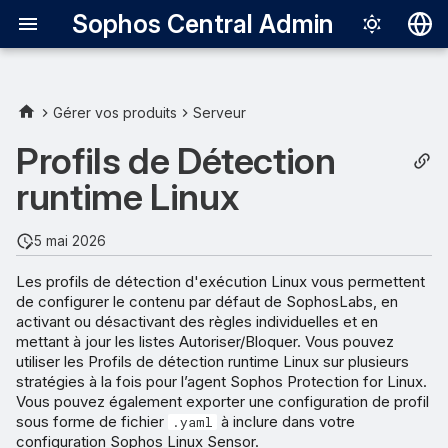
Sophos Central Admin
Deutsch
English
Gérer vos produits
Serveur
Español
Profils de Détection
Français
runtime Linux
Italiano
5 mai 2026
日本語
Les profils de détection d'exécution Linux vous permettent
한국어
de configurer le contenu par défaut de SophosLabs, en
activant ou désactivant des règles individuelles et en
Português (Br
mettant à jour les listes Autoriser/Bloquer. Vous pouvez
中文（繁體）
utiliser les Profils de détection runtime Linux sur plusieurs
stratégies à la fois pour l’agent Sophos Protection for Linux.
Vous pouvez également exporter une configuration de profil
sous forme de fichier
à inclure dans votre
.yaml
configuration Sophos Linux Sensor.